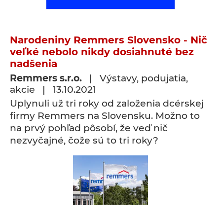
Narodeniny Remmers Slovensko - Nič
veľké nebolo nikdy dosiahnuté bez
nadšenia
Remmers s.r.o.
| Výstavy, podujatia,
akcie | 13.10.2021
Uplynuli už tri roky od založenia dcérskej
firmy Remmers na Slovensku. Možno to
na prvý pohľad pôsobí, že veď nič
nezvyčajné, čože sú to tri roky?