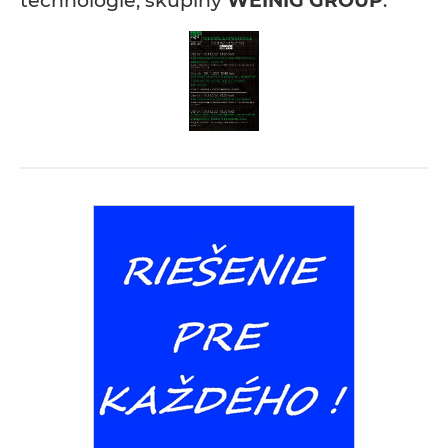
technológie, skupiny
WEINIG GROUP
.