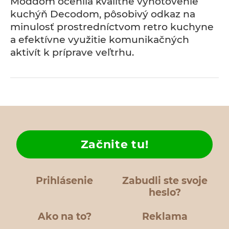
Moddom ocenila kvalitné vyhotovenie
kuchýň Decodom, pôsobivý odkaz na
minulosť prostredníctvom retro kuchyne
a efektívne využitie komunikačných
aktivít k príprave veľtrhu.
Začnite tu!
Prihlásenie
Zabudli ste svoje
heslo?
Ako na to?
Reklama