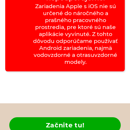
Zariadenia Apple s iOS nie sú
určené do náročného a
prašného pracovného
prostredia, pre ktoré sú naše
aplikácie vyvinuté. Z tohto
dôvodu odporúčame používať
Android zariadenia, najmä
vodovzdorné a otrasuvzdorné
modely.
Začnite tu!