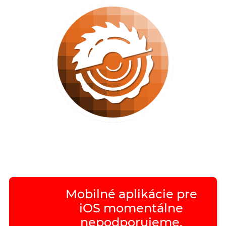
Mobilné aplikácie pre
iOS momentálne
nepodporujeme.