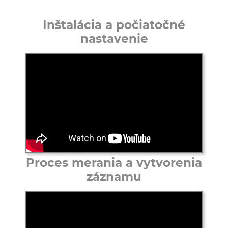
Inštalácia a počiatočné
nastavenie
Proces merania a vytvorenia
záznamu