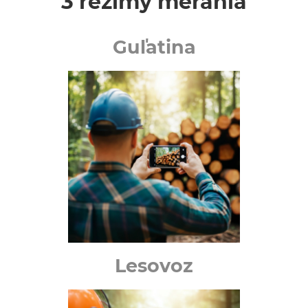
3 režimy merania
Guľatina
Lesovoz