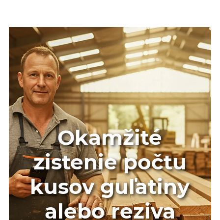
Okamžité
zistenie počtu
kusov guľatiny
alebo reziva