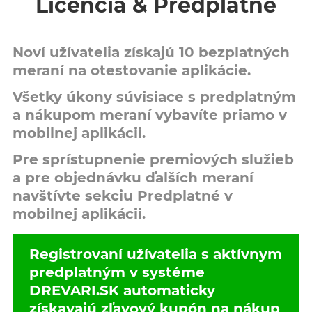
Licencia & Predplatné
Noví užívatelia získajú 10 bezplatných
meraní na otestovanie aplikácie.
Všetky úkony súvisiace s predplatným
a nákupom meraní vybavíte priamo v
mobilnej aplikácii.
Pre sprístupnenie premiových služieb
a pre objednávku ďalších meraní
navštívte sekciu
Predplatné
v
mobilnej aplikácii.
Registrovaní užívatelia s aktívnym
predplatným v systéme
DREVARI.SK automaticky
získavajú zľavový kupón na nákup