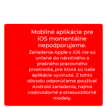
Mobilné aplikácie pre
iOS momentálne
nepodporujeme.
Zariadenia Apple s iOS nie sú
určené do náročného a
prašného pracovného
prostredia, pre ktoré sú naše
aplikácie vyvinuté. Z tohto
dôvodu odporúčame používať
Android zariadenia, najmä
vodovzdorné a otrasuvzdorné
modely.