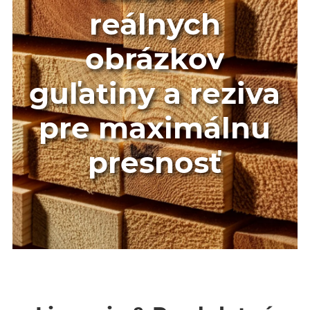
reálnych
obrázkov
guľatiny a reziva
pre maximálnu
presnosť