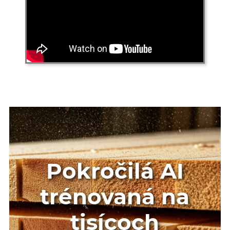
Pokročilá AI
trénovaná na
tisícoch