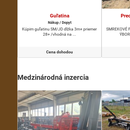
Guľatina
Pre
Nákup / Dopyt
Kúpim guľatinu SM/JD dlžka 3m+ priemer
SMREKOVÉ F
28+ /vhodná na ...
ÝBORN
Cena dohodou
Medzinárodná inzercia