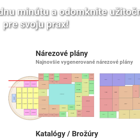
jednu minútu a odomknite užitoč
pre svoju prax!
Nárezové plány
Najnovšie vygenerované nárezové plány
Katalógy / Brožúry