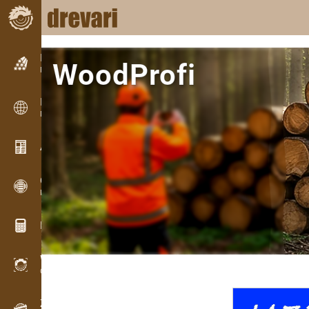
Inzercia
WoodProfi
Riadková inzercia
Inzercia
Medzinárodná inzercia
Aktuality / Články
AI aplikácia na meranie dreva
OPTI-TIMB
Porezové schémy
Drevárske kalkulačky
WoodProfi
Objem dreva s AI
Záznamník