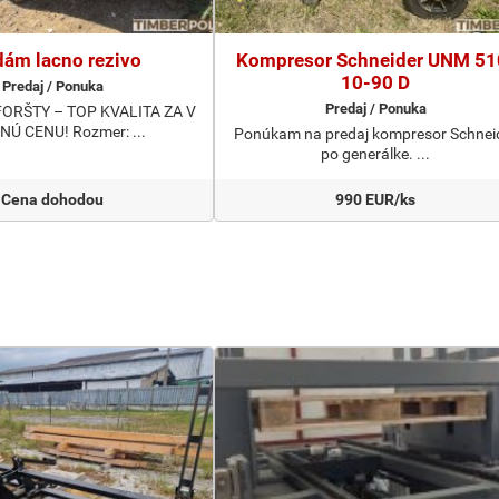
dám lacno rezivo
Kompresor Schneider UNM 51
10-90 D
Predaj / Ponuka
Predaj / Ponuka
ORŠTY – TOP KVALITA ZA V
Ú CENU! Rozmer: ...
Ponúkam na predaj kompresor Schnei
po generálke. ...
Cena dohodou
990 EUR/ks