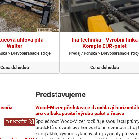
účová uhlová píla -
Iná technika - Výrobní linka
Walter
Komple EUR-palet
nuka > Drevoobrábacie stroje
Predaj / Ponuka > Drevoobrábacie stroj
Cena dohodou
Cena dohodou
Predstavujeme
Wood-Mizer představuje dvouhlavý horizontální rozmítací stroj HR250
pro velkokapacitní výrobu palet a řeziva
Společnost Wood-Mizer rozšiřuje svou řadu prům
produktů o dvouhlavý horizontální rozmítací stro
kompaktní, vysoce výkonný stroj vyvinutý pro výro