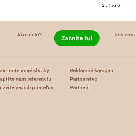
2 v 1,s.r.o
Ako na to?
Reklama
Začnite tu!
avrhnite nové služby
Reklamná kampaň
apíšte nám referenciu
Partnerstvo
ozvite vašich priateľov
Partneri