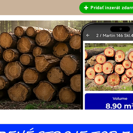
Pridať inzerát zda
, guľatiny a reziva