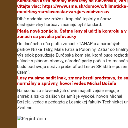
Klimatická kríza pomaly mení lesy na Slovensku, varujú vedci zo SAV
Čítajte viac: https://www.sme.sk/domov/c/klimaticka
meni-lesy-na-slovensku-varuju-vedci-zo-sav
Dlhé obdobia bez zrážok, tropické teploty a čoraz
častejšie vlny horúčav začínajú byť štandard.
Platia nové zonácie. Štátne lesy si udržia kontrolu a v najprísnejších
zónach sa povolia poľovačky
Od dnešného dňa platia zonácie TANAP-u a národných
parkov Nízke Tatry, Malá Fatra a Poloniny. Zatiaľ čo fináln
výsledok posudzuje Európska komisia, ktorá bude rozhodov
súlade s plánom obnovy, národné parky počas trojmesač
budú pod svoju správu preberať od Lesov SR štátne poze
území.
Lesy musíme sadiť inak, zmeny brzdí predstava, že smrekový les je
normálny a správny, hovorí vedec Michal Bošeľa
Na sucho zo slovenských drevín najcitlivejšie reaguje
smrek a riziko ďalších kalamít je vysoké, hovorí Michal
Bošeľa, vedec a pedagóg z Lesníckej fakulty Technickej un
Zvolene.