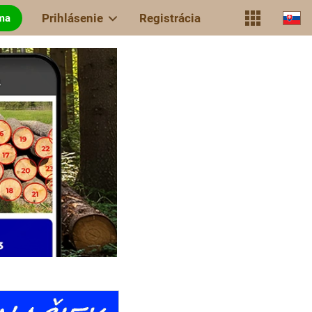
Prihlásenie
Registrácia
rma
DREVARI
novej
generácie
Internet s
vôňou
dreva