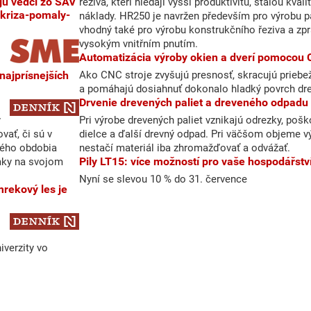
řeziva, kteří hledají vyšší produktivitu, stálou kvali
-kriza-pomaly-
náklady. HR250 je navržen především pro výrobu pa
vhodný také pro výrobu konstrukčního řeziva a zpr
vysokým vnitřním pnutím.
Automatizácia výroby okien a dverí pomocou 
Ako CNC stroje zvyšujú presnosť, skracujú priebe
a pomáhajú dosiahnuť dokonalo hladký povrch dr
Drvenie drevených paliet a dreveného odpadu
y
Pri výrobe drevených paliet vznikajú odrezky, poš
ať, či sú v
dielce a ďalší drevný odpad. Pri väčšom objeme v
ného obdobia
nestačí materiál iba zhromažďovať a odvážať.
Pily LT15: více možností pro vaše hospodářstv
mky na svojom
Nyní se slevou 10 % do 31. července
iverzity vo