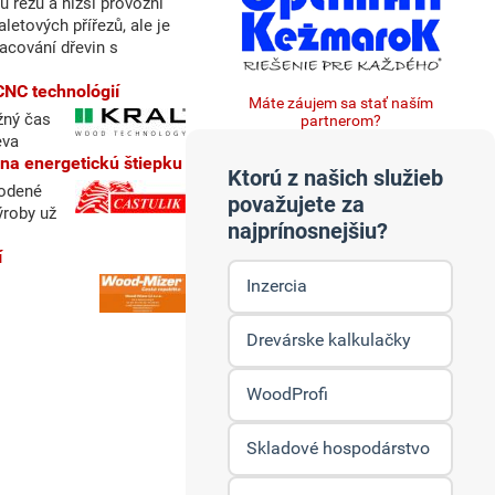
tu řezu a nižší provozní
letových přířezů, ale je
acování dřevin s
CNC technológií
Máte záujem sa stať naším
žný čas
partnerom?
eva
 na energetickú štiepku
Ktorú z našich služieb
kodené
považujete za
ýroby už
najprínosnejšiu?
í
Inzercia
Drevárske kalkulačky
WoodProfi
Skladové hospodárstvo