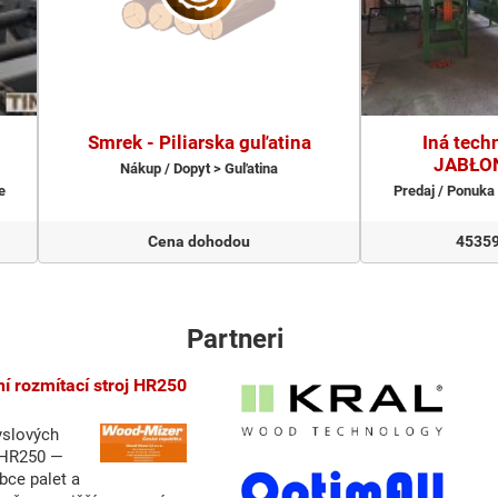
Smrek - Piliarska guľatina
Iná tech
JABŁO
Nákup / Dopyt > Guľatina
e
Predaj / Ponuka
Cena dohodou
45359
Partneri
yslových
j HR250 —
bce palet a