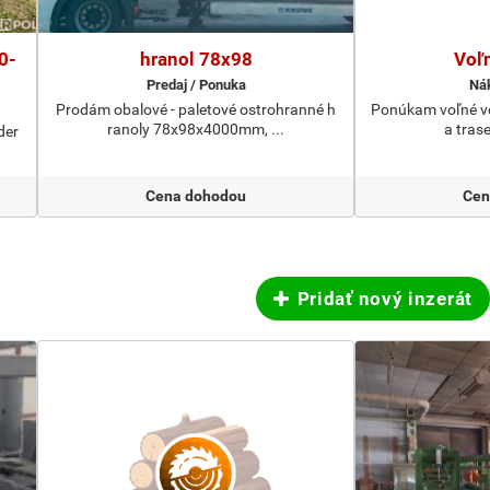
0-
hranol 78x98
Voľ
Predaj / Ponuka
Nák
Prodám obalové - paletové ostrohranné h
Ponúkam voľné vo
ranoly 78x98x4000mm, ...
a trase
der
Cena dohodou
Cen
Pridať nový inzerát