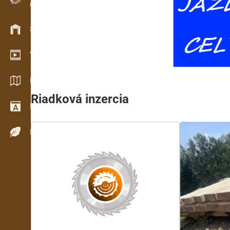
Evidencia dreva v teréne
Skladové hospodárstvo
Video showroom
Katalógy / Brožúry
Riadková inzercia
Drevársky slovník
Dreviny