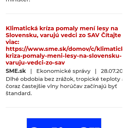
Klimatická kríza pomaly mení lesy na
Slovensku, varujú vedci zo SAV Čítajte
viac:
https://www.sme.sk/domov/c/klimaticka
kriza-pomaly-meni-lesy-na-slovensku-
varuju-vedci-zo-sav
SME.sk
| Ekonomické správy | 28.07.202
Dlhé obdobia bez zrážok, tropické teploty a
čoraz častejšie vlny horúčav začínajú byť
štandard.