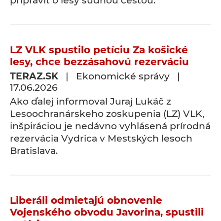
pripraviť o lesy súdnou cestou.
LZ VLK spustilo petíciu Za košické
lesy, chce bezzásahovú rezerváciu
TERAZ.SK
| Ekonomické správy |
17.06.2026
Ako ďalej informoval Juraj Lukáč z
Lesoochranárskeho zoskupenia (LZ) VLK,
inšpiráciou je nedávno vyhlásená prírodná
rezervácia Vydrica v Mestských lesoch
Bratislava.
Liberáli odmietajú obnovenie
Vojenského obvodu Javorina, spustili