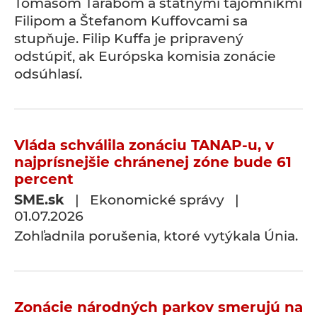
Tomášom Tarabom a štátnymi tajomníkmi
Filipom a Štefanom Kuffovcami sa
stupňuje. Filip Kuffa je pripravený
odstúpiť, ak Európska komisia zonácie
odsúhlasí.
Vláda schválila zonáciu TANAP-u, v
najprísnejšie chránenej zóne bude 61
percent
SME.sk
| Ekonomické správy |
01.07.2026
Zohľadnila porušenia, ktoré vytýkala Únia.
Zonácie národných parkov smerujú na