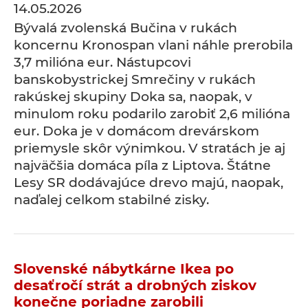
14.05.2026
Bývalá zvolenská Bučina v rukách
koncernu Kronospan vlani náhle prerobila
3,7 milióna eur. Nástupcovi
banskobystrickej Smrečiny v rukách
rakúskej skupiny Doka sa, naopak, v
minulom roku podarilo zarobiť 2,6 milióna
eur. Doka je v domácom drevárskom
priemysle skôr výnimkou. V stratách je aj
najväčšia domáca píla z Liptova. Štátne
Lesy SR dodávajúce drevo majú, naopak,
naďalej celkom stabilné zisky.
Slovenské nábytkárne Ikea po
desaťročí strát a drobných ziskov
konečne poriadne zarobili