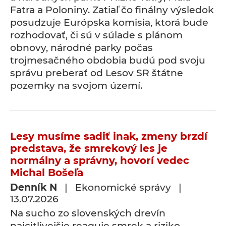
Fatra a Poloniny. Zatiaľ čo finálny výsledok
posudzuje Európska komisia, ktorá bude
rozhodovať, či sú v súlade s plánom
obnovy, národné parky počas
trojmesačného obdobia budú pod svoju
správu preberať od Lesov SR štátne
pozemky na svojom území.
Lesy musíme sadiť inak, zmeny brzdí
predstava, že smrekový les je
normálny a správny, hovorí vedec
Michal Bošeľa
Denník N
| Ekonomické správy |
13.07.2026
Na sucho zo slovenských drevín
najcitlivejšie reaguje smrek a riziko