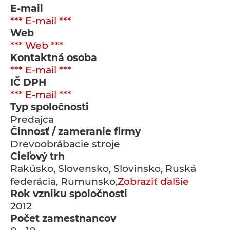
E-mail
*** E-mail ***
Web
*** Web ***
Kontaktná osoba
*** E-mail ***
IČ DPH
*** E-mail ***
Typ spoločnosti
Predajca
Činnosť / zameranie firmy
Drevoobrábacie stroje
Cieľový trh
Rakúsko, Slovensko, Slovinsko, Ruská
federácia, Rumunsko,
Zobraziť ďalšie
Rok vzniku spoločnosti
2012
Počet zamestnancov