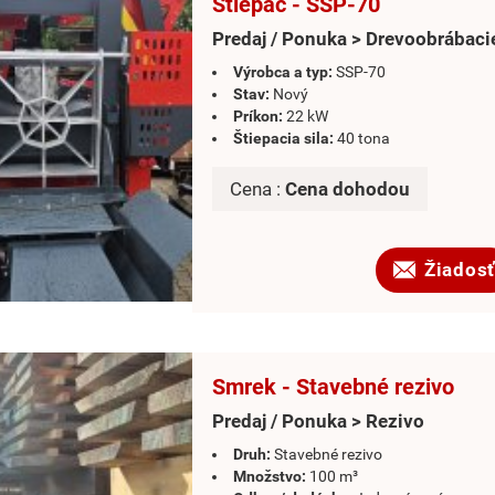
Štiepač - SSP-70
Predaj / Ponuka > Drevoobrábacie
Výrobca a typ:
SSP-70
Stav:
Nový
Príkon:
22 kW
Štiepacia sila:
40 tona
Cena :
Cena dohodou
Žiadosť
Smrek - Stavebné rezivo
Predaj / Ponuka > Rezivo
Druh:
Stavebné rezivo
Množstvo:
100 m³