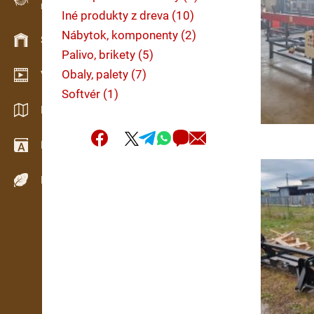
Evidencia dreva v teréne
Iné produkty z dreva (10)
Nábytok, komponenty (2)
Skladové hospodárstvo
Palivo, brikety (5)
Obaly, palety (7)
Video showroom
Softvér (1)
Katalógy / Brožúry
Drevársky slovník
Dreviny