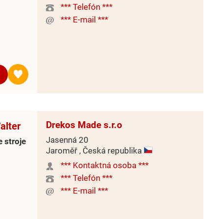
*** Telefón ***
*** E-mail ***
Drekos Made s.r.o
alter
Jasenná 20
 stroje
Jaroměř , Česká republika
*** Kontaktná osoba ***
*** Telefón ***
*** E-mail ***