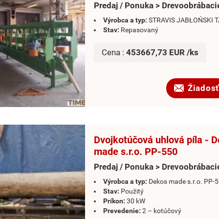
Predaj / Ponuka > Drevoobrábacie
Výrobca a typ:
STRAVIS JABŁOŃSKI 
Stav:
Repasovaný
Cena :
453667,73 EUR /ks
Žiadosť
Dvojkotúčová uhlová píla - 
made s.r.o. PP-550
Predaj / Ponuka > Drevoobrábacie
Výrobca a typ:
Dekos made s.r.o. PP-
Stav:
Použitý
Príkon:
30 kW
Prevedenie:
2 – kotúčový