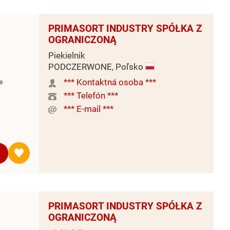
PRIMASORT INDUSTRY SPÓŁKA Z
OGRANICZONĄ
Piekielnik
PODCZERWONE, Poľsko
*** Kontaktná osoba ***
e
*** Telefón ***
*** E-mail ***
PRIMASORT INDUSTRY SPÓŁKA Z
OGRANICZONĄ