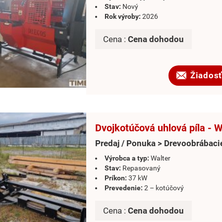
Stav:
Nový
Rok výroby:
2026
Cena :
Cena dohodou
Žiadosť
Dvojkotúčová uhlová píla - W
Predaj / Ponuka > Drevoobrábacie
Výrobca a typ:
Walter
Stav:
Repasovaný
Príkon:
37 kW
Prevedenie:
2 – kotúčový
Cena :
Cena dohodou