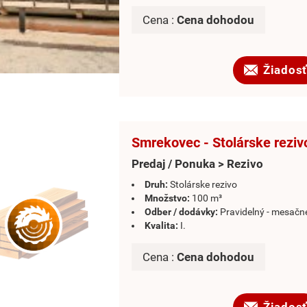
Cena :
Cena dohodou
Žiadosť
Smrekovec - Stolárske reziv
Predaj / Ponuka > Rezivo
Druh:
Stolárske rezivo
Množstvo:
100 m³
Odber / dodávky:
Pravidelný - mesačn
Kvalita:
I.
Cena :
Cena dohodou
Žiadosť