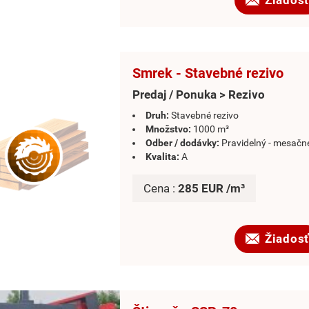
Smrek - Stavebné rezivo
Predaj / Ponuka > Rezivo
Druh:
Stavebné rezivo
Množstvo:
1000 m³
Odber / dodávky:
Pravidelný - mesačn
Kvalita:
A
Cena :
285 EUR /m³
Žiadosť