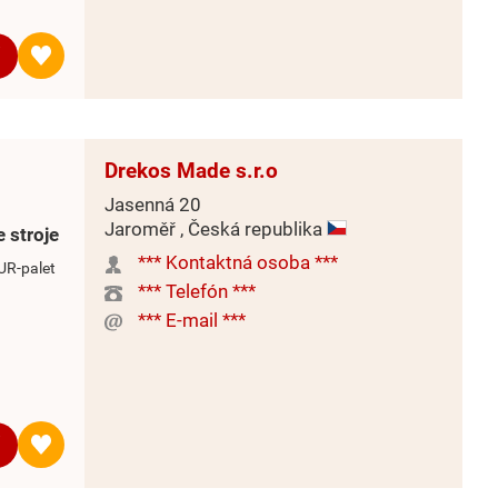
Drekos Made s.r.o
Jasenná 20
Jaroměř , Česká republika
 stroje
*** Kontaktná osoba ***
UR-palet
*** Telefón ***
*** E-mail ***