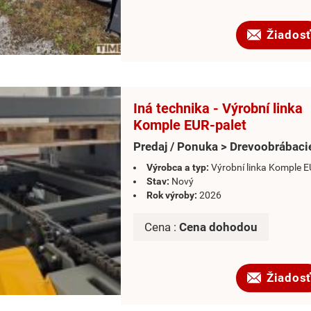
Žiadosť
Iná technika - Výrobní linka
Komple EUR-palet
Predaj / Ponuka > Drevoobrábacie
Výrobca a typ:
Výrobní linka Komple E
Stav:
Nový
Rok výroby:
2026
Cena :
Cena dohodou
Žiadosť