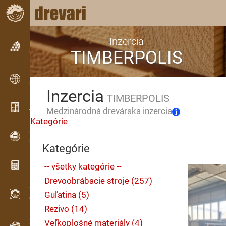
Inzercia
Inzercia
TIMBERPOLIS
Riadková inzercia
Inzercia
Medzinárodná inzercia
Inzercia
TIMBERPOLIS
Aktuality / Články
Medzinárodná drevárska inzercia
Kategórie
OPTI-TIMB
Porezové schémy
Kategórie
Drevárske kalkulačky
-- všetky kategórie --
Drevoobrábacie stroje (257)
WoodProfi
Guľatina (5)
Objem dreva s AI
Rezivo (14)
Záznamník
Veľkoplošné materiály (4)