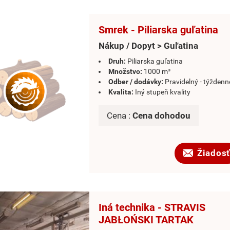
Smrek - Piliarska guľatina
Nákup / Dopyt > Guľatina
Druh:
Piliarska guľatina
Množstvo:
1000 m³
Odber / dodávky:
Pravidelný - týždenn
Kvalita:
Iný stupeň kvality
Cena :
Cena dohodou
Žiadosť
Iná technika - STRAVIS
JABŁOŃSKI TARTAK