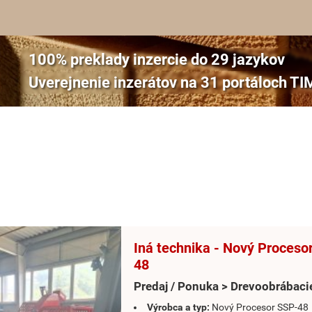
100% preklady inzercie do 29 jazykov
Uverejnenie inzerátov na 31 portáloch 
Iná technika - Nový Proceso
48
Predaj / Ponuka > Drevoobrábacie
Výrobca a typ:
Nový Procesor SSP-48