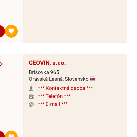
GEOVIN, s.r.o.
o
Brišovka 965
Oravská Lesná, Slovensko
*** Kontaktná osoba ***
e
*** Telefón ***
*** E-mail ***