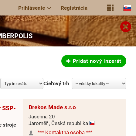
Prihlásenie
Registrácia
TIMBERPOLIS
Pridať nový inzerát
Cieľový trh
Drekos Made s.r.o
r SSP-
Jasenná 20
Jaroměř , Česká republika
 stroje
*** Kontaktná osoba ***