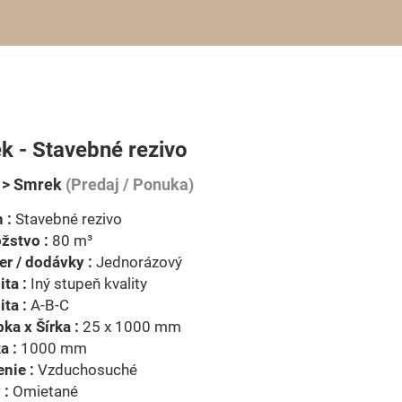
k - Stavebné rezivo
 > Smrek
(Predaj / Ponuka)
 :
Stavebné rezivo
žstvo :
80 m³
r / dodávky :
Jednorázový
ita :
Iný stupeň kvality
ita :
A-B-C
ka x Šírka :
25 x 1000 mm
a :
1000 mm
nie :
Vzduchosuché
 :
Omietané