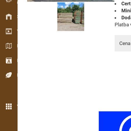
Cert
Evidencia dreva v teréne
Min
Skladové hospodárstvo
Doda
Platba 
Video showroom
Cena
Katalógy / Brožúry
Drevársky slovník
Dreviny
Viac možností