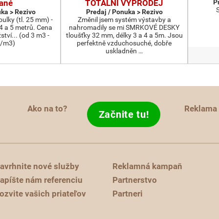
ané
TOTÁLNÍ VÝPRODEJ
P
uka > Rezivo
Predaj / Ponuka > Rezivo
lky (tl. 25 mm) -
Změnil jsem systém výstavby a
 4 a 5 metrů. Cena
nahromadily se mi SMRKOVÉ DESKY
tví... (od 3 m3 -
tloušťky 32 mm, délky 3 a 4 a 5m. Jsou
-/m3)
perfektně vzduchosuché, dobře
uskladněn …
Ako na to?
Reklama
Začnite tu!
avrhnite nové služby
Reklamná kampaň
apíšte nám referenciu
Partnerstvo
ozvite vašich priateľov
Partneri