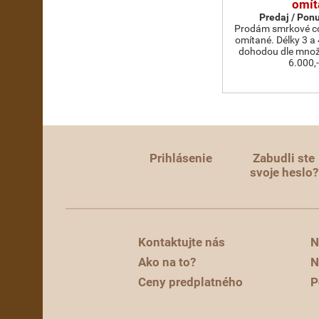
omít
Predaj / Pon
Prodám smrkové cou
omítané. Délky 3 a
dohodou dle množs
6.000,
Prihlásenie
Zabudli ste
svoje heslo?
Kontaktujte nás
N
Ako na to?
N
Ceny predplatného
P