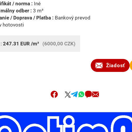
ifikát / norma :
Iné
imálny odber :
3 m³
nie / Doprava / Platba :
Bankový prevod
v hotovosti
 :
247.31
EUR
/m³
(6000,00 CZK)
Žiadosť