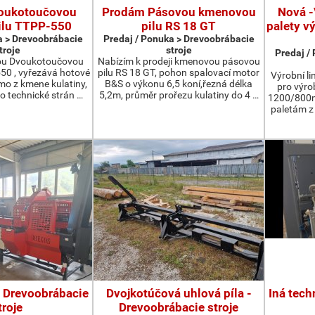
oukotoučovou
Prodám Pásovou kmenovou
Nová -
ilu TTPP-550
pilu RS 18 GT
palety v
a > Drevoobrábacie
Predaj / Ponuka > Drevoobrábacie
troje
stroje
Predaj /
ou Dvoukotoučovou
Nabízím k prodeji kmenovou pásovou
550 , vyřezává hotové
pilu RS 18 GT, pohon spalovací motor
Výrobní li
ímo z kmene kulatiny,
B&S o výkonu 6,5 koní,řezná délka
pro výro
o technické strán …
5,2m, průměr prořezu kulatiny do 4 …
1200/800m
paletám 
- Drevoobrábacie
Dvojkotúčová uhlová píla -
Iná tech
troje
Drevoobrábacie stroje