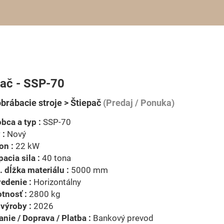
pač - SSP-70
brábacie stroje > Štiepač
(Predaj / Ponuka)
bca a typ :
SSP-70
 :
Nový
on :
22 kW
pacia sila :
40 tona
 dĺžka materiálu :
5000 mm
edenie :
Horizontálny
tnosť :
2800 kg
výroby :
2026
nie / Doprava / Platba :
Bankový prevod