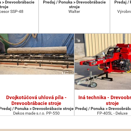
a > Drevoobrábacie
Predaj / Ponuka > Drevoobrábacie
Predaj /
troje
stroje
cesor SSP-48
Walter
Výrobní
Dvojkotúčová uhlová píla -
Iná technika - Drevoob
Drevoobrábacie stroje
stroje
Predaj / Ponuka > Drevoobrábacie stroje
Predaj / Ponuka > Drevoobrába
Dekos made s.r.o. PP-550
FP-405L - Deluxe