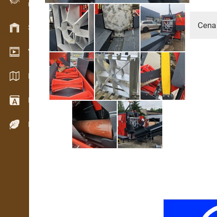
Evidencia dreva v teréne
Cena
Skladové hospodárstvo
Video showroom
Katalógy / Brožúry
Drevársky slovník
Dreviny