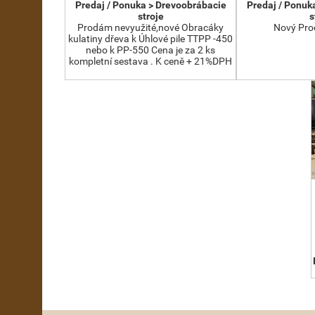
Predaj / Ponuka > Drevoobrábacie
Predaj / Ponuk
stroje
s
Prodám nevyužité,nové Obracáky
Nový Pro
kulatiny dřeva k Úhlové pile TTPP -450
nebo k PP-550 Cena je za 2 ks
kompletní sestava . K ceně + 21%DPH