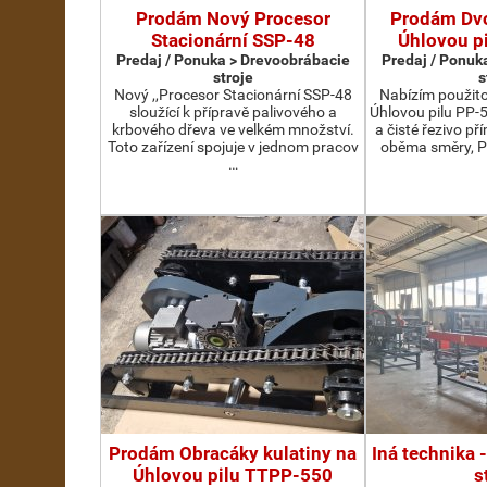
Prodám Nový Procesor
Prodám Dv
Stacionární SSP-48
Úhlovou p
Predaj / Ponuka > Drevoobrábacie
Predaj / Ponuk
stroje
s
Nový ,,Procesor Stacionární SSP-48
Nabízím použit
sloužící k přípravě palivového a
Úhlovou pilu PP-
krbového dřeva ve velkém množství.
a čisté řezivo př
Toto zařízení spojuje v jednom pracov
oběma směry, P
…
Prodám Obracáky kulatiny na
Iná technika 
Úhlovou pilu TTPP-550
s