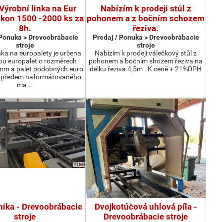
Výrobní linka na Eur
Nabízím k prodeji stůl z
ýkon 1500 -2000 ks za
pohonem a z bočním schozem
8h.
řeziva.
 Ponuka > Drevoobrábacie
Predaj / Ponuka > Drevoobrábacie
stroje
stroje
nka na europalety je určena
Nabízím k prodeji válečkový stůl z
bu europalet o rozměrech
pohonem a bočním shozem řeziva na
m a palet podobných euro
délku řeziva 4,5m . K ceně + 21%DPH
z předem naformátovaného
ma …
nika - Drevoobrábacie
Dvojkotúčová uhlová píla -
stroje
Drevoobrábacie stroje