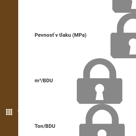
Pevnosť v tlaku (MPa)
m³/BDU
Viac možností
Ton/BDU