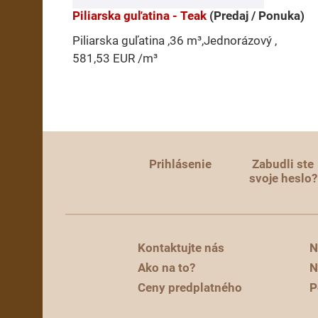
Piliarska guľatina - Teak
(Predaj / Ponuka)
Piliarska guľatina ,36 m³,Jednorázový ,
581,53 EUR /m³
Prihlásenie
Zabudli ste
svoje heslo?
Kontaktujte nás
N
Ako na to?
N
Ceny predplatného
P