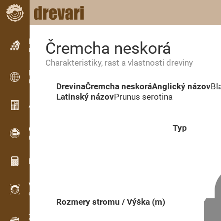
Inzercia
Čremcha neskorá
Riadková inzercia
Charakteristiky, rast a vlastnosti dreviny
Inzercia
Medzinárodná inzercia
Drevina
Čremcha neskorá
Anglický názov
Bl
Latinský názov
Prunus serotina
Aktuality / Články
Typ
OPTI-TIMB
Porezové schémy
Drevárske kalkulačky
WoodProfi
Objem dreva s AI
Rozmery stromu / Výška (m)
Záznamník