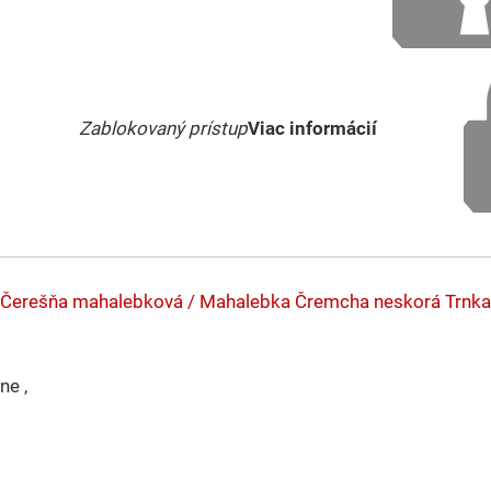
Zablokovaný prístup
Viac informácií
Čerešňa mahalebková / Mahalebka
Čremcha neskorá
Trnka
ne ,