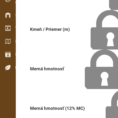
Evidencia dreva v teréne
Skladové hospodárstvo
Video showroom
Kmeň / Priemer (m)
Katalógy / Brožúry
Drevársky slovník
Dreviny
Merná hmotnosť
Merná hmotnosť (12% MC)