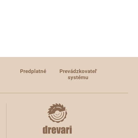
Predplatné
Prevádzkovateľ
systému