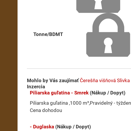
Tonne/BDMT
Mohlo by Vás zaujímať
Čerešňa višňová
Slivka
Inzercia
Piliarska guľatina - Smrek
(Nákup / Dopyt)
Piliarska guľatina ,1000 m³,Pravidelný - týžden
Cena dohodou
- Duglaska
(Nákup / Dopyt)