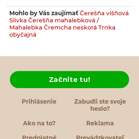
Mohlo by Vás zaujímať
Čerešňa višňová
Slivka
Čerešňa mahalebková /
Mahalebka
Čremcha neskorá
Trnka
obyčajná
Začnite tu!
Prihlásenie
Zabudli ste svoje
heslo?
Ako na to?
Reklama
Predplatné
Prevádzkovateľ