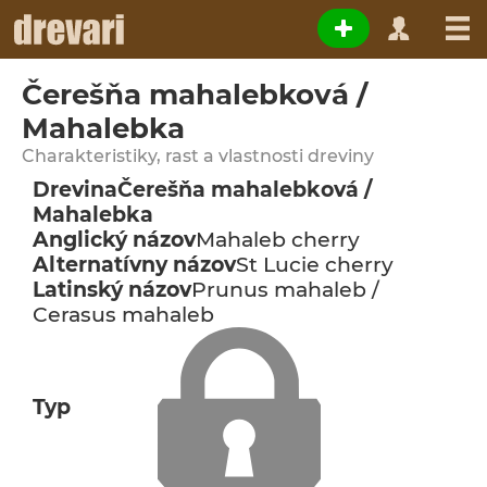
Čerešňa mahalebková /
Mahalebka
Charakteristiky, rast a vlastnosti dreviny
Drevina
Čerešňa mahalebková /
Mahalebka
Anglický názov
Mahaleb cherry
Alternatívny názov
St Lucie cherry
Latinský názov
Prunus mahaleb /
Cerasus mahaleb
Typ