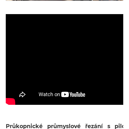
Průkopnické průmyslové řezání s pil