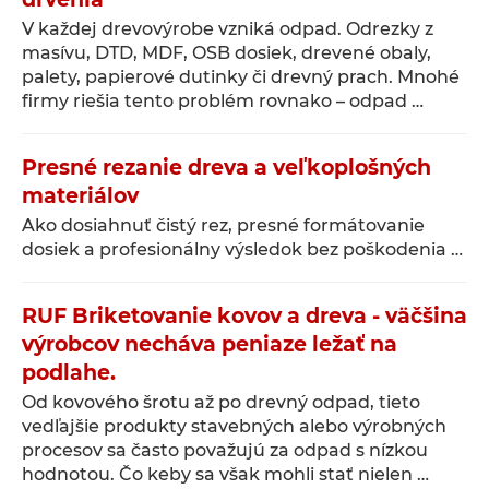
V každej drevovýrobe vzniká odpad. Odrezky z
masívu, DTD, MDF, OSB dosiek, drevené obaly,
palety, papierové dutinky či drevný prach. Mnohé
firmy riešia tento problém rovnako – odpad …
Presné rezanie dreva a veľkoplošných
materiálov
Ako dosiahnuť čistý rez, presné formátovanie
dosiek a profesionálny výsledok bez poškodenia …
RUF Briketovanie kovov a dreva - väčšina
výrobcov necháva peniaze ležať na
podlahe.
Od kovového šrotu až po drevný odpad, tieto
vedľajšie produkty stavebných alebo výrobných
procesov sa často považujú za odpad s nízkou
hodnotou. Čo keby sa však mohli stať nielen …