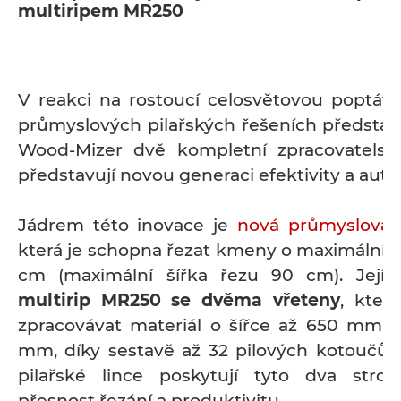
multiripem MR250
V reakci na rostoucí celosvětovou poptáv
průmyslových pilařských řešeních představi
Wood-Mizer dvě kompletní zpracovatelské
představují novou generaci efektivity a aut
Jádrem této inovace je
nová průmyslová
která je schopna řezat kmeny o maximální
cm (maximální šířka řezu 90 cm). Její 
multirip MR250 se dvěma vřeteny
, kter
zpracovávat materiál o šířce až 650 mm a
mm, díky sestavě až 32 pilových kotoučů. P
pilařské lince poskytují tyto dva stro
přesnost řezání a produktivitu.