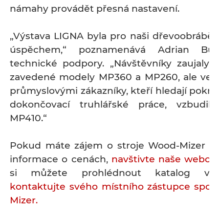
námahy provádět přesná nastavení.
„Výstava LIGNA byla pro naši dřevoobráběc
úspěchem,“ poznamenává Adrian Buga
technické podpory. „Návštěvníky zaujaly
zavedené modely MP360 a MP260, ale vel
průmyslovými zákazníky, kteří hledají pokroč
dokončovací truhlářské práce, vzbudi
MP410.“
Pokud máte zájem o stroje Wood-Mizer a 
informace o cenách,
navštivte naše webové
si můžete prohlédnout katalog vý
kontaktujte svého místního zástupce spol
Mizer.