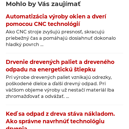
Mohlo by Vás zaujímať
Automatizácia výroby okien a dverí
pomocou CNC technológií
Ako CNC stroje zvyšujú presnosť, skracujú
priebežný čas a pomáhajú dosiahnuť dokonalo
hladký povrch …
Drvenie drevených paliet a dreveného
odpadu na energetickú štiepku
Pri výrobe drevených paliet vznikajú odrezky,
poškodené dielce a ďalší drevný odpad. Pri
väčšom objeme výroby už nestačí materiál iba
zhromažďovať a odvážať. …
Keď sa odpad z dreva stáva nákladom.
Ako správne navrhnúť technológiu
drvenia