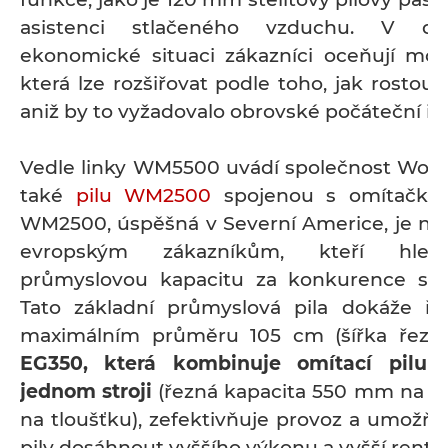
asistenci stlačeného vzduchu. V dne
ekonomické situaci zákazníci oceňují modu
která lze rozšiřovat podle toho, jak rostou j
aniž by to vyžadovalo obrovské počáteční inv
Vedle linky WM5500 uvádí společnost Wood
také
pilu WM2500
spojenou s omítačkou
WM2500, úspěšná v Severní Americe, je nyní
evropským zákazníkům, kteří hleda
průmyslovou kapacitu za konkurence sc
Tato základní průmyslová pila dokáže ř
maximálním průměru 105 cm (šířka řez
EG350, která kombinuje omítací pilu 
jednom stroji
(řezná kapacita 550 mm na š
na tloušťku), zefektivňuje provoz a umožňu
pily dosáhnout vyššího výkonu a vyšší rentabi