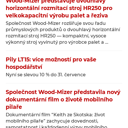
Wood-Mizer představuje dvouhlavý
horizontální rozmítací stroj HR250 pro
velkokapacitní výrobu palet a řeziva
Společnost Wood-Mizer rozšiřuje svou řadu
průmyslových produktů o dvouhlavý horizontální
rozmítací stroj HR250 — kompaktní, vysoce
výkonný stroj vyvinutý pro výrobce palet a …
Pily LT15: více možností pro vaše
hospodářství
Nyní se slevou 10 % do 31. července
Společnost Wood-Mizer představila nový
dokumentární film o životě mobilního
pilaře
Dokumentární film “Keith ze Skotska: život
mobilního pilaře” zachycuje dovednosti,
samostatnost i každodenní výzvy mobilního