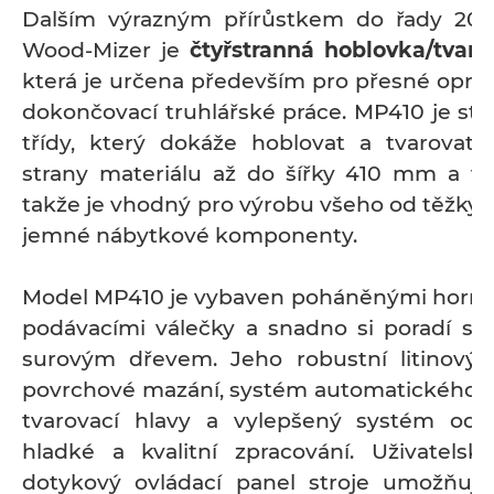
Dalším výrazným přírůstkem do řady 202
Wood-Mizer je
čtyřstranná hoblovka/tvar
která je určena především pro přesné oprac
dokončovací truhlářské práce. MP410 je str
třídy, který dokáže hoblovat a tvarovat 
strany materiálu až do šířky 410 mm a 
takže je vhodný pro výrobu všeho od těžkýc
jemné nábytkové komponenty.
Model MP410 je vybaven poháněnými horní
podávacími válečky a snadno si poradí 
surovým dřevem. Jeho robustní litinový p
povrchové mazání, systém automatického po
tvarovací hlavy a vylepšený systém odsáv
hladké a kvalitní zpracování. Uživatelsky
dotykový ovládací panel stroje umožňuj