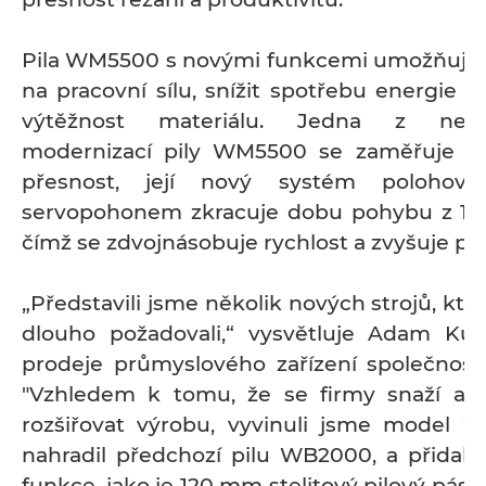
Pila WM5500 s novými funkcemi umožňuje s
na pracovní sílu, snížit spotřebu energie a
výtěžnost materiálu. Jedna z nejvý
modernizací pily WM5500 se zaměřuje na
přesnost, její nový systém polohová
servopohonem zkracuje dobu pohybu z 10
čímž se zdvojnásobuje rychlost a zvyšuje pro
„Představili jsme několik nových strojů, kter
dlouho požadovali,“ vysvětluje Adam Ku
prodeje průmyslového zařízení společnost
"Vzhledem k tomu, že se firmy snaží au
rozšiřovat výrobu, vyvinuli jsme model 
nahradil předchozí pilu WB2000, a přidal
funkce, jako je 120 mm stelitový pilový pás