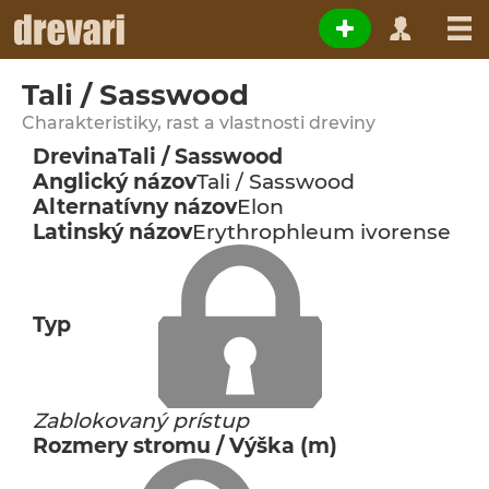
Tali / Sasswood
Charakteristiky, rast a vlastnosti dreviny
Drevina
Tali / Sasswood
Anglický názov
Tali / Sasswood
Alternatívny názov
Elon
Latinský názov
Erythrophleum ivorense
Typ
Zablokovaný prístup
Rozmery stromu / Výška (m)