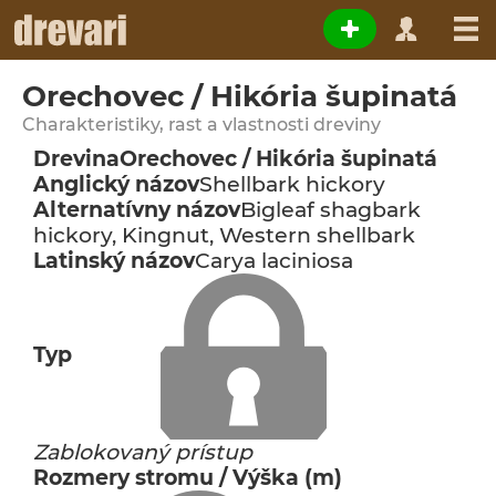
Orechovec / Hikória šupinatá
Charakteristiky, rast a vlastnosti dreviny
Drevina
Orechovec / Hikória šupinatá
Anglický názov
Shellbark hickory
Alternatívny názov
Bigleaf shagbark
hickory, Kingnut, Western shellbark
Latinský názov
Carya laciniosa
Typ
Zablokovaný prístup
Rozmery stromu / Výška (m)