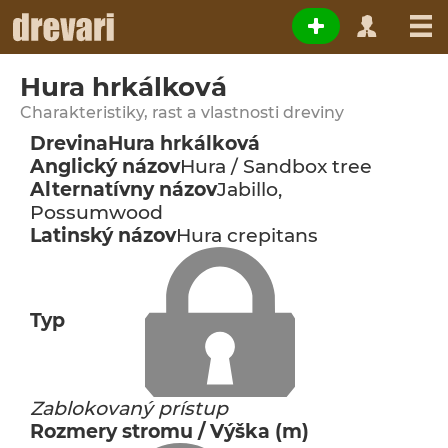
Hura hrkálková
Charakteristiky, rast a vlastnosti dreviny
Drevina
Hura hrkálková
Anglický názov
Hura / Sandbox tree
Alternatívny názov
Jabillo,
Possumwood
Latinský názov
Hura crepitans
Typ
Zablokovaný prístup
Rozmery stromu / Výška (m)