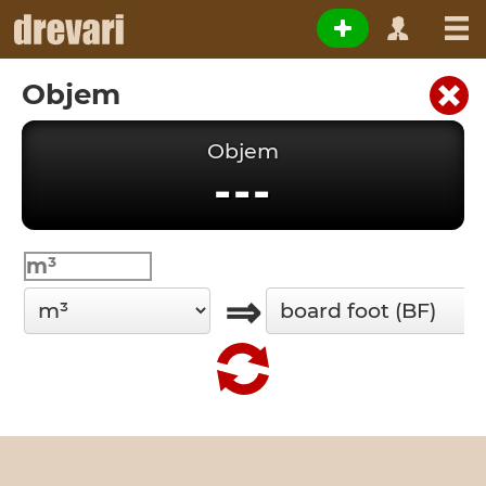
Objem
Objem
---
⇒