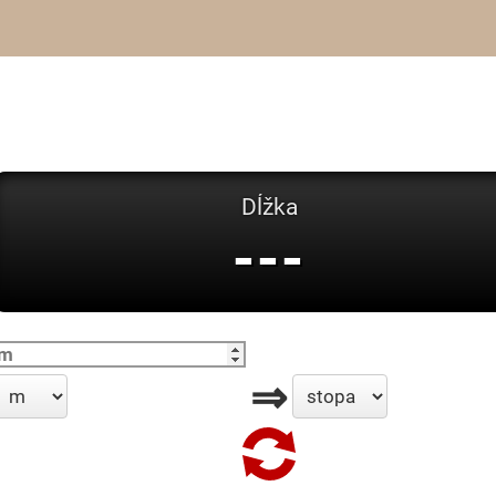
Dĺžka
---
⇒