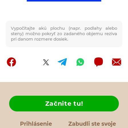
Vypočítajte akú plochu (napr. podlahy alebo
steny) možno pokryť zo zadaného objemu reziva
pri danom rozmere dosiek.
Začnite tu!
Prihlásenie
Zabudli ste svoje