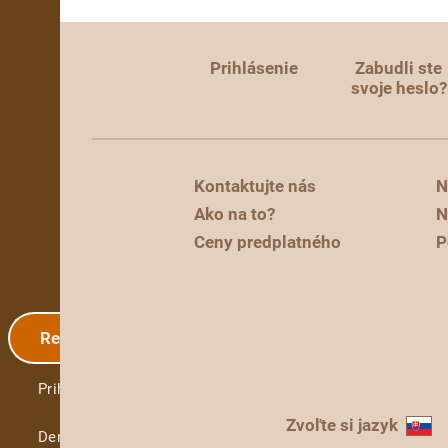
Prihlásenie
Zabudli ste
svoje heslo?
Kontaktujte nás
N
Ako na to?
N
Ceny predplatného
P
Registrácia
Prihlásenie
Zvoľte si jazyk
Demo