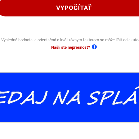
VYPOČÍTAŤ
Výsledná hodnota je orientačná a kvôli rôznym faktorom sa môže líšiť od skuto
Našli ste nepresnosť?