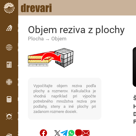
Inzercia
Objem reziva z plochy
Riadková inzercia
Plocha → Objem
Inzercia
Medzinárodná inzercia
Aktuality / Články
OPTI-TIMB
Porezové schémy
Vypočítajte objem reziva podľa
plochy a rozmerov. Kalkulačka je
vhodná napríklad pri výpočte
Š
Drevárske kalkulačky
potrebného množstva reziva pre
H
podlahy, steny a iné plochy pri
zadanom rozmere dosiek.
D
WoodProfi
Objem dreva s AI
P
Záznamník