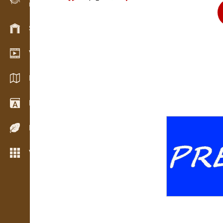
Evidencia dreva v teréne
Skladové hospodárstvo
Video showroom
Katalógy / Brožúry
Drevársky slovník
Dreviny
Viac možností