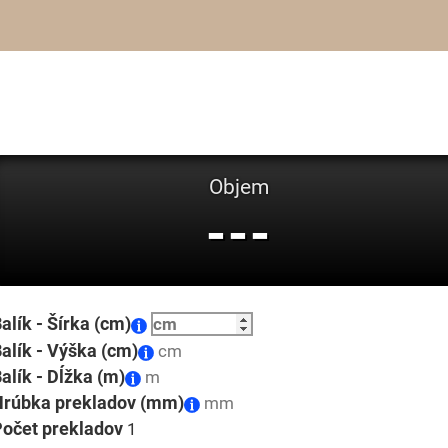
Objem
---
alík - Šírka (cm)
alík - Výška (cm)
alík - Dĺžka (m)
Hrúbka prekladov (mm)
očet prekladov