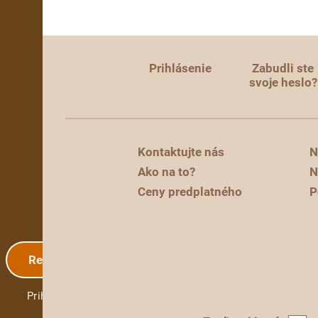
Prihlásenie
Zabudli ste
svoje heslo?
Kontaktujte nás
N
Ako na to?
N
Ceny predplatného
P
Registrácia
Prihlásenie