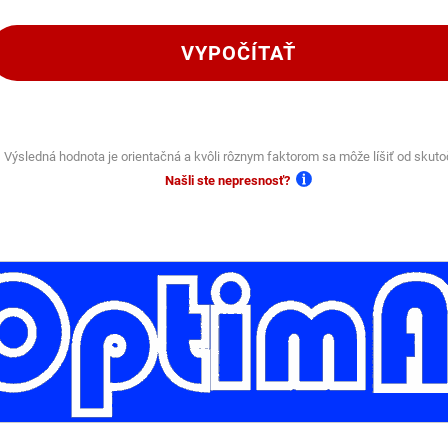
VYPOČÍTAŤ
Výsledná hodnota je orientačná a kvôli rôznym faktorom sa môže líšiť od skuto
Našli ste nepresnosť?