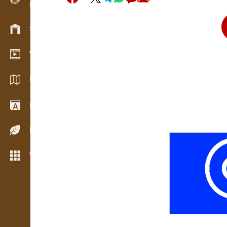
Evidencia dreva v teréne
Skladové hospodárstvo
Video showroom
Katalógy / Brožúry
Drevársky slovník
Dreviny
Viac možností