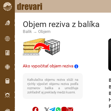
Inzercia
Objem reziva z balíka
Riadková inzercia
Balík → Objem
Inzercia
Medzinárodná inzercia
Aktuality / Články
OPTI-TIMB
Ako vypočítať objem reziva
Porezové schémy
B
Kalkulačka objemu reziva slúži na
Drevárske kalkulačky
rýchly výpočet objemu reziva podľa
B
rozmerov balíka a umožňuje
zohľadniť aj preklady medzi kusmi.
B
WoodProfi
Objem dreva s AI
P
Záznamník