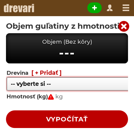
Objem guľatiny z hmotnosti
Objem (Bez kôry)
---
[ + Pridať ]
Drevina
Hmotnosť (kg)
VYPOČÍTAŤ