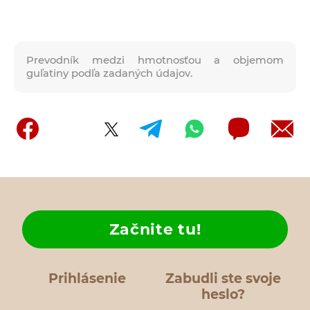
Prevodník medzi hmotnosťou a objemom
guľatiny podľa zadaných údajov.
Začnite tu!
Prihlásenie
Zabudli ste svoje
heslo?