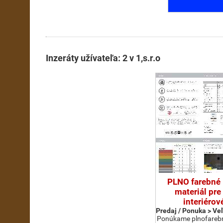
Inzeráty užívateľa: 2 v 1,s.r.o
PLNO farebné
materiál pre
interiérov
Predaj / Ponuka > Ve
Ponúkame plnofarebn