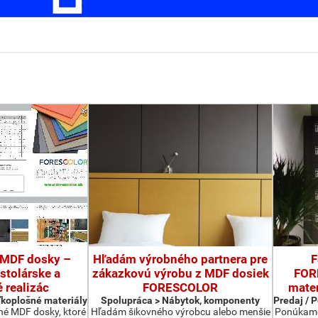
 MDF dosky –
Hľadám výrobného partnera pre
F
 stolárske a
zákazkovú výrobu z MDF dosiek
FOR
é realizác
FORESCOLOR
mater
ľkoplošné materiály
Spolupráca > Nábytok, komponenty
Predaj / 
é MDF dosky, ktoré
Hľadám šikovného výrobcu alebo menšie
Ponúkame