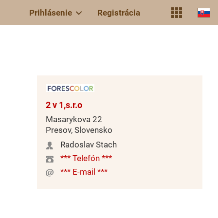
Prihlásenie
Registrácia
2 v 1,s.r.o
Masarykova 22
Presov, Slovensko
Radoslav Stach
*** Telefón ***
*** E-mail ***