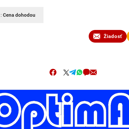
 :
Cena dohodou
Žiadosť