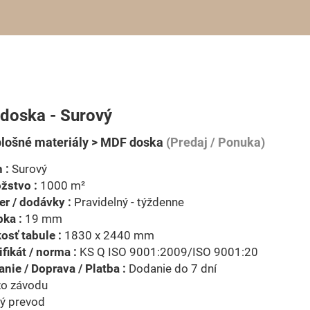
doska - Surový
lošné materiály > MDF doska
(Predaj / Ponuka)
 :
Surový
žstvo :
1000 m²
r / dodávky :
Pravidelný - týždenne
ka :
19 mm
osť tabule :
1830 x 2440 mm
ifikát / norma :
KS Q ISO 9001:2009/ISO 9001:20
nie / Doprava / Platba :
Dodanie do 7 dní
zo závodu
ý prevod