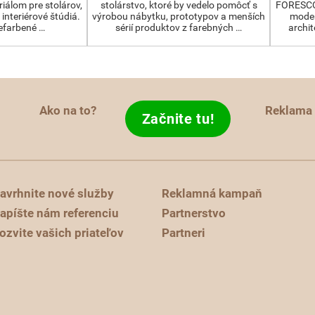
iálom pre stolárov,
stolárstvo, ktoré by vedelo pomôcť s
FORESCOL
interiérové štúdiá.
výrobou nábytku, prototypov a menších
moder
efarbené …
sérií produktov z farebných …
archit
Ako na to?
Reklama
Začnite tu!
avrhnite nové služby
Reklamná kampaň
apíšte nám referenciu
Partnerstvo
ozvite vašich priateľov
Partneri