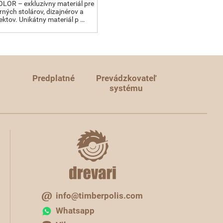
OR – exkluzívny materiál pre
ných stolárov, dizajnérov a
ektov. Unikátny materiál p …
Predplatné
Prevádzkovateľ
systému
info@timberpolis.com
Whatsapp