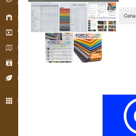
Evidencia dreva v teréne
Cena
Skladové hospodárstvo
Video showroom
Katalógy / Brožúry
Drevársky slovník
Dreviny
Viac možností