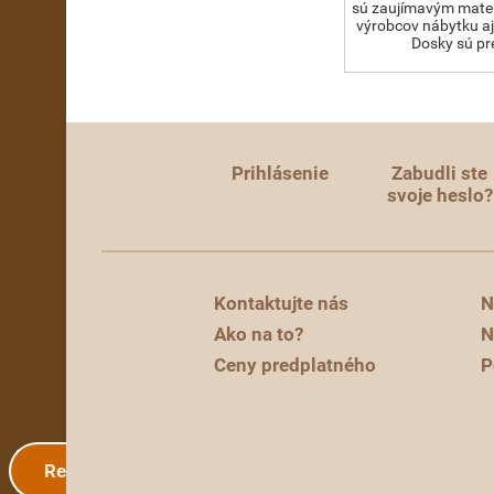
sú zaujímavým mater
výrobcov nábytku aj 
Dosky sú pr
Prihlásenie
Zabudli ste
svoje heslo?
Kontaktujte nás
N
Ako na to?
N
Ceny predplatného
P
Registrácia