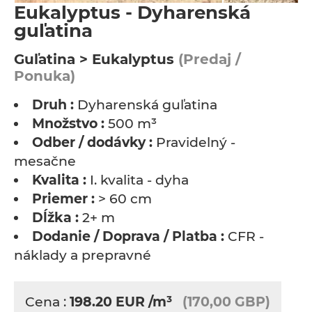
Eukalyptus - Dyharenská
guľatina
Guľatina > Eukalyptus
(Predaj /
Ponuka)
Druh :
Dyharenská guľatina
Množstvo :
500 m³
Odber / dodávky :
Pravidelný -
mesačne
Kvalita :
I. kvalita - dyha
Priemer :
> 60 cm
Dĺžka :
2+ m
Dodanie / Doprava / Platba :
CFR -
náklady a prepravné
Cena :
198.20
EUR
/m³
(170,00 GBP)