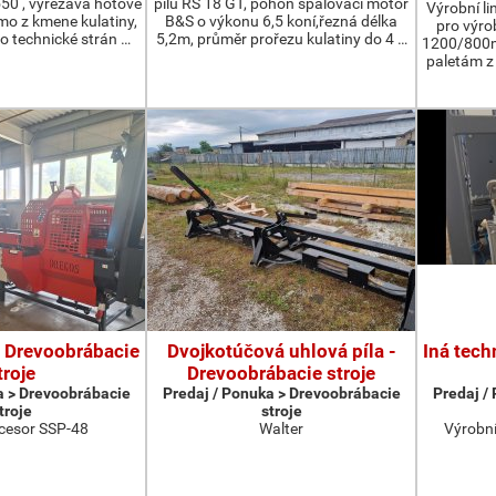
550 , vyřezává hotové
pilu RS 18 GT, pohon spalovací motor
Výrobní li
ímo z kmene kulatiny,
B&S o výkonu 6,5 koní,řezná délka
pro výro
o technické strán …
5,2m, průměr prořezu kulatiny do 4 …
1200/800m
paletám 
- Drevoobrábacie
Dvojkotúčová uhlová píla -
Iná tech
troje
Drevoobrábacie stroje
a > Drevoobrábacie
Predaj / Ponuka > Drevoobrábacie
Predaj /
troje
stroje
cesor SSP-48
Walter
Výrobní