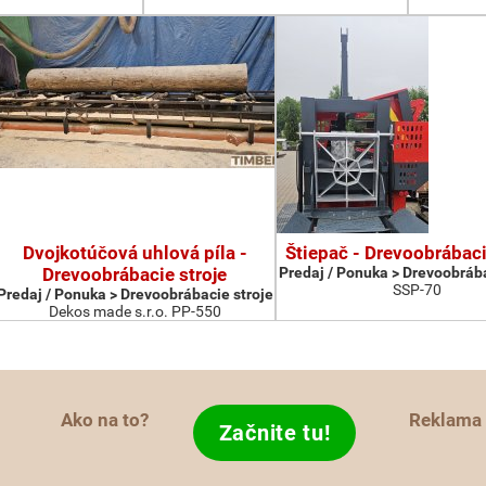
Dvojkotúčová uhlová píla -
Štiepač - Drevoobrábaci
Drevoobrábacie stroje
Predaj / Ponuka > Drevoobrába
SSP-70
Predaj / Ponuka > Drevoobrábacie stroje
Dekos made s.r.o. PP-550
Ako na to?
Reklama
Začnite tu!