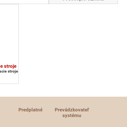
e stroje
cie stroje
Predplatné
Prevádzkovateľ
systému