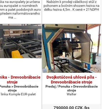
nka na europalety je určena
Nabízím k prodeji válečkový stůl z
bu europalet o rozměrech
pohonem a bočním shozem řeziva na
m a palet podobných euro
délku řeziva 4,5m . K ceně + 21%DPH
z předem naformátovaného
ma …
nika - Drevoobrábacie
Dvojkotúčová uhlová píla -
stroje
Drevoobrábacie stroje
 Ponuka > Drevoobrábacie
Predaj / Ponuka > Drevoobrábacie
stroje
stroje
 linka Komple EUR-palet
Walter
790000,00 CZK /ks