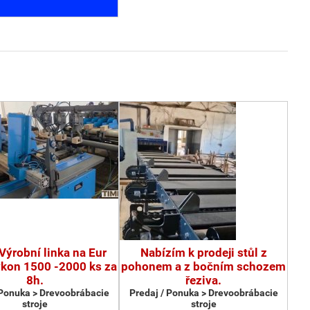
Výrobní linka na Eur
Nabízím k prodeji stůl z
ýkon 1500 -2000 ks za
pohonem a z bočním schozem
8h.
řeziva.
 Ponuka > Drevoobrábacie
Predaj / Ponuka > Drevoobrábacie
stroje
stroje