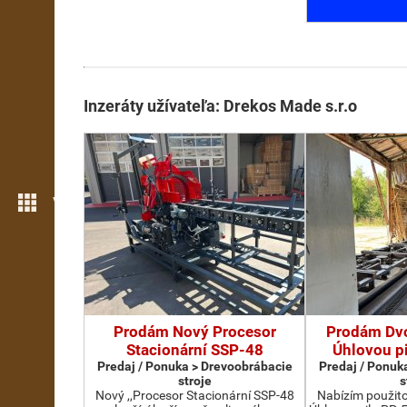
Inzeráty užívateľa: Drekos Made s.r.o
Viac možností
Prodám Nový Procesor
Prodám Dv
Stacionární SSP-48
Úhlovou p
Predaj / Ponuka > Drevoobrábacie
Predaj / Ponuk
stroje
s
Nový ,,Procesor Stacionární SSP-48
Nabízím použit