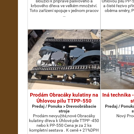
sloužící k přípravě palivového a
Úhlovou pilu PP-
krbového dřeva ve velkém množství.
a čisté řezivo př
Toto zařízení spojuje v jednom pracov
oběma směry, P
…
Prodám Obracáky kulatiny na
Iná technika 
Úhlovou pilu TTPP-550
s
Predaj / Ponuka > Drevoobrábacie
Predaj / Ponuk
stroje
s
Prodám nevyužité,nové Obracáky
Nový Pro
kulatiny dřeva k Úhlové pile TTPP -450
nebo k PP-550 Cena je za 2 ks
kompletní sestava . K ceně + 21%DPH