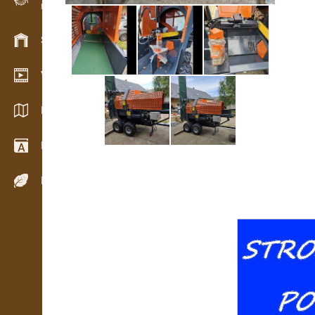
Evidencia dreva v teréne
Skladové hospodárstvo
Video showroom
Katalógy / Brožúry
Drevársky slovník
Dreviny