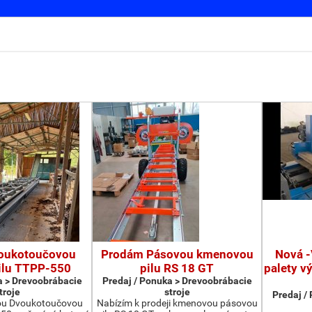
oukotoučovou
Prodám Pásovou kmenovou
Nová -
ilu TTPP-550
pilu RS 18 GT
palety v
a > Drevoobrábacie
Predaj / Ponuka > Drevoobrábacie
troje
stroje
Predaj /
ou Dvoukotoučovou
Nabízím k prodeji kmenovou pásovou