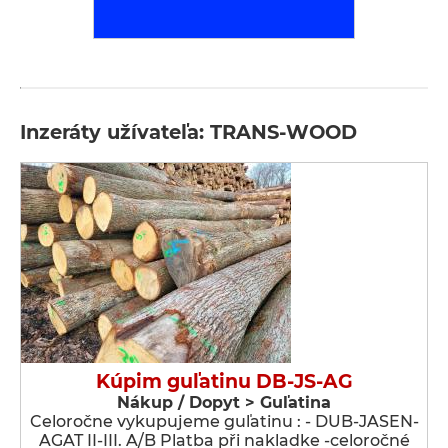
Inzeráty užívateľa: TRANS-WOOD
Kúpim guľatinu DB-JS-AG
Nákup / Dopyt > Guľatina
Celoročne vykupujeme guľatinu : - DUB-JASEN-
AGAT II-III. A/B Platba při nakladke -celoročné