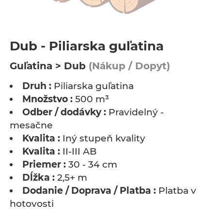
Dub - Piliarska guľatina
Guľatina > Dub
(Nákup / Dopyt)
Druh :
Piliarska guľatina
Množstvo :
500 m³
Odber / dodávky :
Pravidelný -
mesačne
Kvalita :
Iný stupeň kvality
Kvalita :
II-III AB
Priemer :
30 - 34 cm
Dĺžka :
2,5+ m
Dodanie / Doprava / Platba :
Platba v
hotovosti