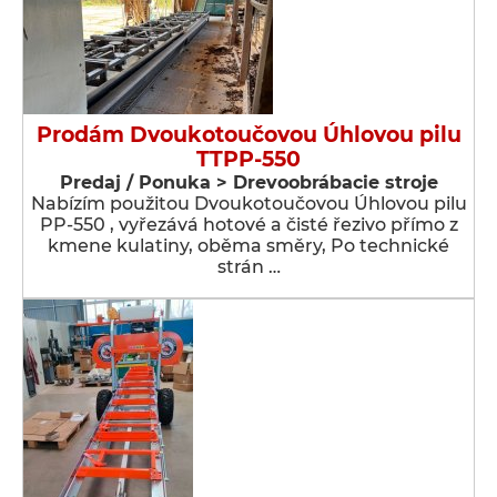
Prodám Dvoukotoučovou Úhlovou pilu
TTPP-550
Predaj / Ponuka > Drevoobrábacie stroje
Nabízím použitou Dvoukotoučovou Úhlovou pilu
PP-550 , vyřezává hotové a čisté řezivo přímo z
kmene kulatiny, oběma směry, Po technické
strán …