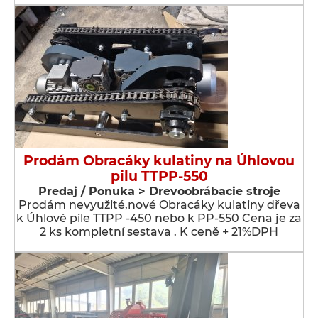
Prodám Obracáky kulatiny na Úhlovou
pilu TTPP-550
Predaj / Ponuka > Drevoobrábacie stroje
Prodám nevyužité,nové Obracáky kulatiny dřeva
k Úhlové pile TTPP -450 nebo k PP-550 Cena je za
2 ks kompletní sestava . K ceně + 21%DPH