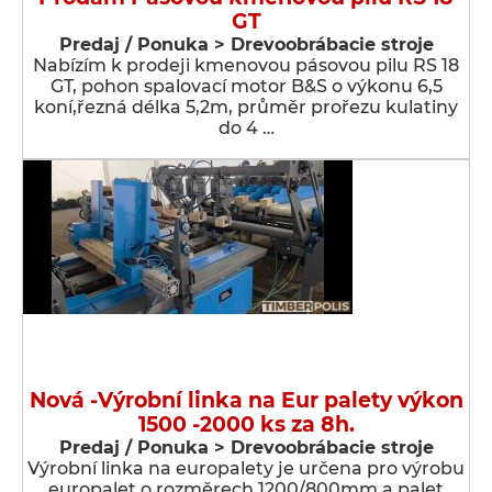
GT
Predaj / Ponuka > Drevoobrábacie stroje
Nabízím k prodeji kmenovou pásovou pilu RS 18
GT, pohon spalovací motor B&S o výkonu 6,5
koní,řezná délka 5,2m, průměr prořezu kulatiny
do 4 …
Nová -Výrobní linka na Eur palety výkon
1500 -2000 ks za 8h.
Predaj / Ponuka > Drevoobrábacie stroje
Výrobní linka na europalety je určena pro výrobu
europalet o rozměrech 1200/800mm a palet