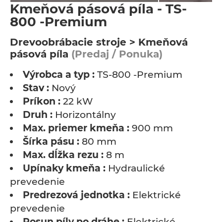
Kmeňová pásová píla - TS-
800 -Premium
Drevoobrábacie stroje > Kmeňová
pásová píla
(Predaj / Ponuka)
Výrobca a typ :
TS-800 -Premium
Stav :
Nový
Príkon :
22 kW
Druh :
Horizontálny
Max. priemer kmeňa :
900 mm
Šírka pásu :
80 mm
Max. dĺžka rezu :
8 m
Upínaky kmeňa :
Hydraulické
prevedenie
Predrezová jednotka :
Elektrické
prevedenie
Posun píly po dráhe :
Elektrické