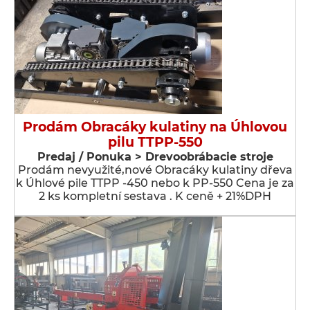
Prodám Obracáky kulatiny na Úhlovou
pilu TTPP-550
Predaj / Ponuka > Drevoobrábacie stroje
Prodám nevyužité,nové Obracáky kulatiny dřeva
k Úhlové pile TTPP -450 nebo k PP-550 Cena je za
2 ks kompletní sestava . K ceně + 21%DPH