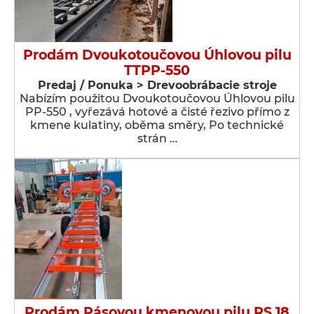
Prodám Dvoukotoučovou Úhlovou pilu
TTPP-550
Predaj / Ponuka > Drevoobrábacie stroje
Nabízím použitou Dvoukotoučovou Úhlovou pilu
PP-550 , vyřezává hotové a čisté řezivo přímo z
kmene kulatiny, oběma směry, Po technické
strán …
Prodám Pásovou kmenovou pilu RS 18