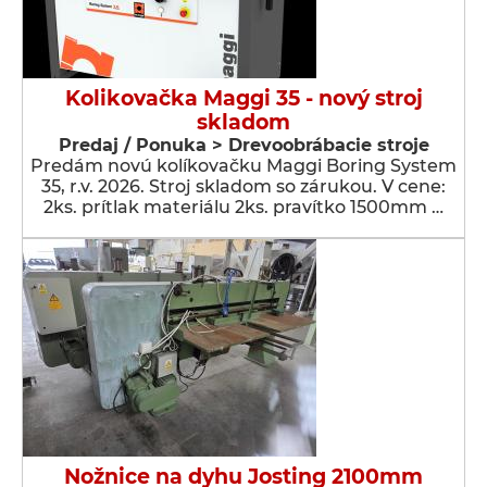
Kolikovačka Maggi 35 - nový stroj
skladom
Predaj / Ponuka > Drevoobrábacie stroje
Predám novú kolíkovačku Maggi Boring System
35, r.v. 2026. Stroj skladom so zárukou. V cene:
2ks. prítlak materiálu 2ks. pravítko 1500mm …
Nožnice na dyhu Josting 2100mm