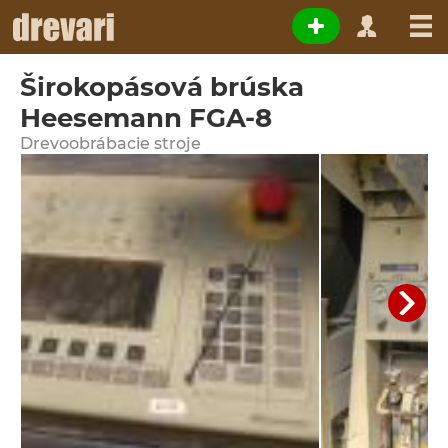
Širokopásová brúska
Heesemann FGA-8
Drevoobrábacie stroje