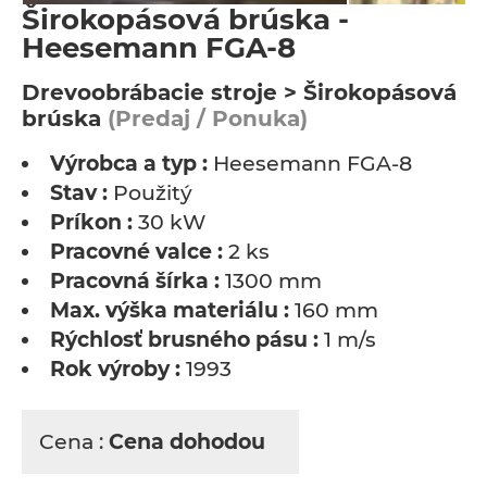
Širokopásová brúska -
Heesemann FGA-8
Drevoobrábacie stroje > Širokopásová
brúska
(Predaj / Ponuka)
Výrobca a typ :
Heesemann FGA-8
Stav :
Použitý
Príkon :
30 kW
Pracovné valce :
2 ks
Pracovná šírka :
1300 mm
Max. výška materiálu :
160 mm
Rýchlosť brusného pásu :
1 m/s
Rok výroby :
1993
Cena :
Cena dohodou