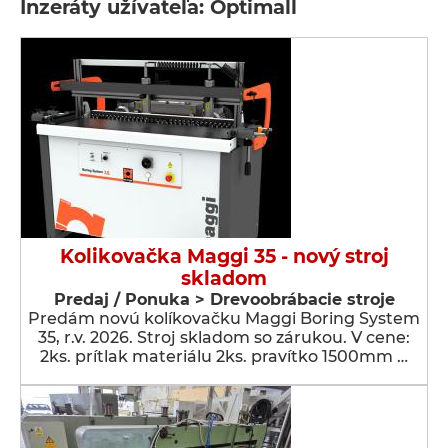
Inzeráty užívateľa: Optimall
Kolikovačka Maggi 35 - nový stroj
skladom
Predaj / Ponuka > Drevoobrábacie stroje
Predám novú kolíkovačku Maggi Boring System
35, r.v. 2026. Stroj skladom so zárukou. V cene:
2ks. prítlak materiálu 2ks. pravítko 1500mm …