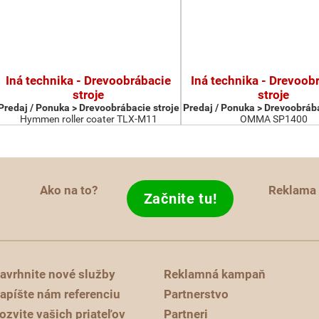
Iná technika - Drevoobrábacie
Iná technika - Drevoob
stroje
stroje
Predaj / Ponuka > Drevoobrábacie stroje
Predaj / Ponuka > Drevoobrába
Hymmen roller coater TLX-M11
OMMA SP1400
Ako na to?
Reklama
Začnite tu!
avrhnite nové služby
Reklamná kampaň
apíšte nám referenciu
Partnerstvo
ozvite vašich priateľov
Partneri