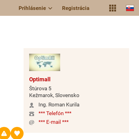
Prihlásenie
Registrácia
Optimall
Štúrova 5
Kežmarok, Slovensko
Ing. Roman Kurila
*** Telefón ***
*** E-mail ***