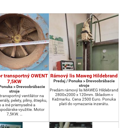
or transportný OWENT
Rámový lis Maweg Hildebrand
7,5KW
Predaj / Ponuka > Drevoobrábacie
stroje
 Ponuka > Drevoobrábacie
Predám rámový lis MAWEG Hildebrand
stroje
2800x2000 x 120mm. Skladom v
ransportný ventilátor na
Kežmarku. Cena 2500 Euro. Ponuka
iály, pelety, piliny, štiepku,
platí do vymazania inzerátu.
o a iné priemyselné a
podárske využitie. Motor
7,5KW. …