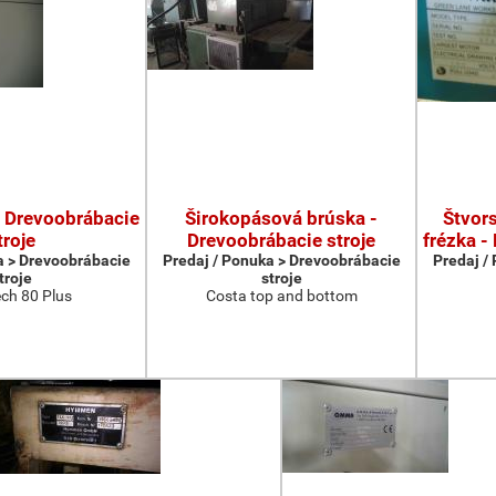
- Drevoobrábacie
Širokopásová brúska -
Štvors
troje
Drevoobrábacie stroje
frézka -
a > Drevoobrábacie
Predaj / Ponuka > Drevoobrábacie
Predaj /
troje
stroje
ch 80 Plus
Costa top and bottom