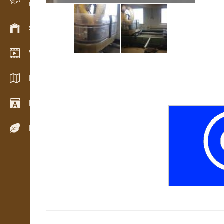
Evidencia dreva v teréne
Skladové hospodárstvo
Video showroom
Katalógy / Brožúry
Drevársky slovník
Dreviny