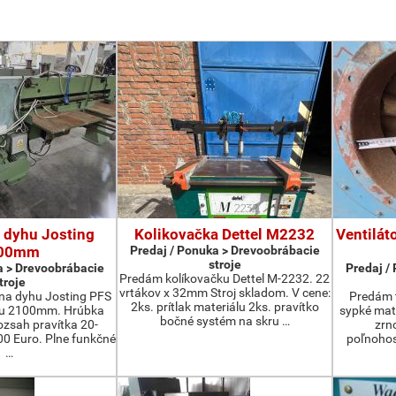
 dyhu Josting
Kolikovačka Dettel M2232
Ventilát
00mm
Predaj / Ponuka > Drevoobrábacie
stroje
a > Drevoobrábacie
Predaj /
Predám kolíkovačku Dettel M-2232. 22
troje
vrtákov x 32mm Stroj skladom. V cene:
na dyhu Josting PFS
Predám t
2ks. prítlak materiálu 2ks. pravítko
zu 2100mm. Hrúbka
sypké mater
bočné systém na skru …
zsah pravítka 20-
zrn
 Euro. Plne funkčné
poľnohos
…