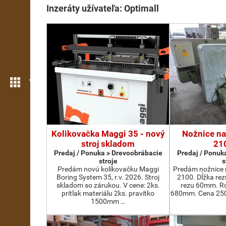
Inzeráty užívateľa: Optimall
Viac možností
Kolikovačka Maggi 35 - nový
Nožnice na
stroj skladom
21
Predaj / Ponuka > Drevoobrábacie
Predaj / Ponuk
stroje
s
Predám novú kolíkovačku Maggi
Predám nožnice 
Boring System 35, r.v. 2026. Stroj
2100. Dĺžka re
skladom so zárukou. V cene: 2ks.
rezu 60mm. Ro
prítlak materiálu 2ks. pravítko
680mm. Cena 2500
1500mm …