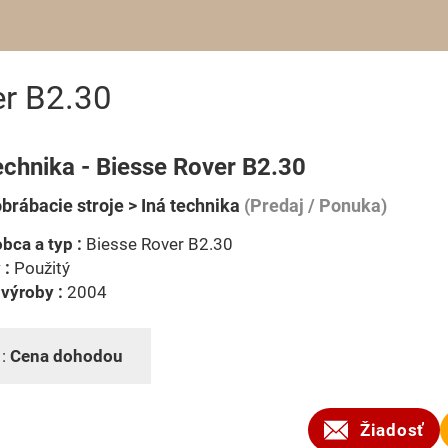
er B2.30
echnika - Biesse Rover B2.30
brábacie stroje > Iná technika
(Predaj / Ponuka)
bca a typ :
Biesse Rover B2.30
 :
Použitý
výroby :
2004
 :
Cena dohodou
Žiadosť