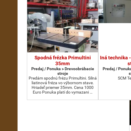
Spodná frézka Primultini
Iná technika 
35mm
s
Predaj / Ponuka > Drevoobrábacie
Predaj / Ponuk
stroje
s
Predám spodnú frézu Primultini. Silná
SCM Te
liatinová fréza vo výbornom stave.
Hriadeľ priemer 35mm. Cena 1000
Euro Ponuka platí do vymazani …