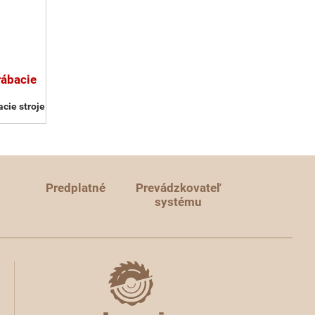
rábacie
cie stroje
Predplatné
Prevádzkovateľ
systému