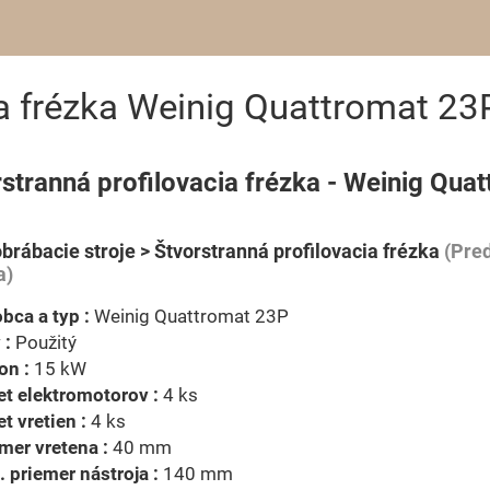
ia frézka Weinig Quattromat 23
stranná profilovacia frézka - Weinig Qua
brábacie stroje > Štvorstranná profilovacia frézka
(Pred
a)
bca a typ :
Weinig Quattromat 23P
 :
Použitý
on :
15 kW
t elektromotorov :
4 ks
t vretien :
4 ks
mer vretena :
40 mm
 priemer nástroja :
140 mm