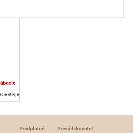
rábacie
cie stroje
Predplatné
Prevádzkovateľ