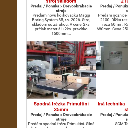
stroj skladom
21
Predaj / Ponuka > Drevoobrábacie
Predaj / Ponuk
stroje
s
Predám novú kolíkovačku Maggi
Predám nožnice 
Boring System 35, r.v. 2026. Stroj
2100. Dĺžka re
skladom so zárukou. V cene: 2ks.
rezu 60mm. Ro
prítlak materiálu 2ks. pravítko
680mm. Cena 2500
1500mm …
Spodná frézka Primultini
Iná technika 
35mm
s
Predaj / Ponuka > Drevoobrábacie
Predaj / Ponuk
stroje
s
Predám spodnú frézu Primultini. Silná
SCM Te