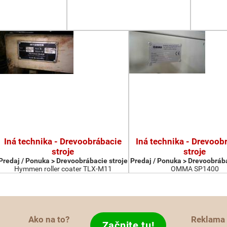
Iná technika - Drevoobrábacie
Iná technika - Drevoob
stroje
stroje
Predaj / Ponuka > Drevoobrábacie stroje
Predaj / Ponuka > Drevoobrába
Hymmen roller coater TLX-M11
OMMA SP1400
Ako na to?
Reklama
Začnite tu!