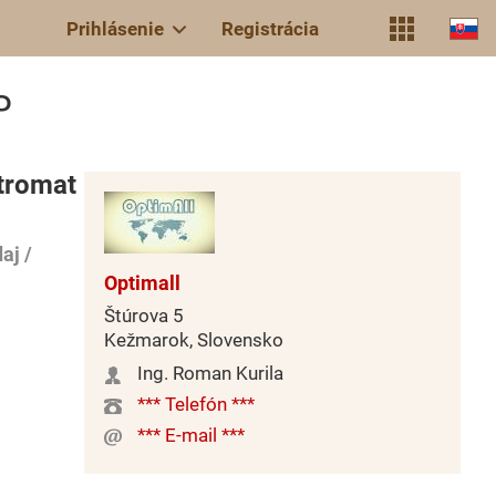
Prihlásenie
Registrácia
P
ttromat
aj /
Optimall
Štúrova 5
Kežmarok, Slovensko
Ing. Roman Kurila
*** Telefón ***
*** E-mail ***