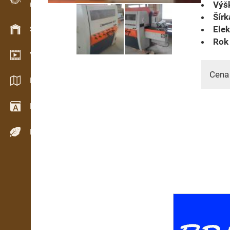
Výš
Evidencia dreva v teréne
Šírk
Elek
Skladové hospodárstvo
Rok 
Video showroom
Cena
Katalógy / Brožúry
Drevársky slovník
Dreviny