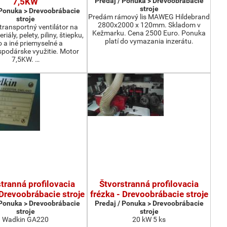
7,5KW
Predaj / Ponuka > Drevoobrábacie
stroje
 Ponuka > Drevoobrábacie
Predám rámový lis MAWEG Hildebrand
stroje
2800x2000 x 120mm. Skladom v
ransportný ventilátor na
Kežmarku. Cena 2500 Euro. Ponuka
iály, pelety, piliny, štiepku,
platí do vymazania inzerátu.
o a iné priemyselné a
podárske využitie. Motor
7,5KW. …
tranná profilovacia
Štvorstranná profilovacia
 Drevoobrábacie stroje
frézka - Drevoobrábacie stroje
 Ponuka > Drevoobrábacie
Predaj / Ponuka > Drevoobrábacie
stroje
stroje
Wadkin GA220
20 kW 5 ks