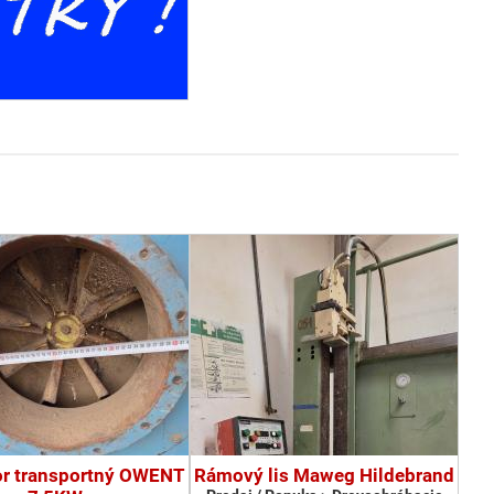
or transportný OWENT
Rámový lis Maweg Hildebrand