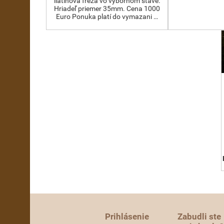
liatinová fréza vo výbornom stave.
Hriadeľ priemer 35mm. Cena 1000
Euro Ponuka platí do vymazani …
Prihlásenie
Zabudli ste