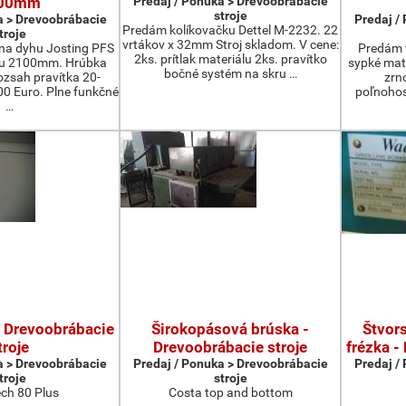
00mm
Predaj / Ponuka > Drevoobrábacie
stroje
a > Drevoobrábacie
Predaj /
Predám kolíkovačku Dettel M-2232. 22
troje
vrtákov x 32mm Stroj skladom. V cene:
na dyhu Josting PFS
Predám t
2ks. prítlak materiálu 2ks. pravítko
zu 2100mm. Hrúbka
sypké mater
bočné systém na skru …
zsah pravítka 20-
zrn
 Euro. Plne funkčné
poľnohos
…
- Drevoobrábacie
Širokopásová brúska -
Štvors
troje
Drevoobrábacie stroje
frézka -
a > Drevoobrábacie
Predaj / Ponuka > Drevoobrábacie
Predaj /
troje
stroje
ch 80 Plus
Costa top and bottom