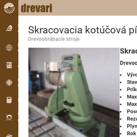
Inzercia
Skracovacia kotúčová 
Riadková inzercia
Drevoobrábacie stroje
Inzercia
Skra
Medzinárodná inzercia
Drevoo
Aktuality / Články
Výro
OPTI-TIMB
Stav
Porezové schémy
Prík
Max.
Drevárske kalkulačky
Max.
Posu
WoodProfi
Rez
Objem dreva s AI
Plyn
Rok 
Záznamník