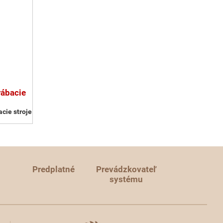
rábacie
cie stroje
Predplatné
Prevádzkovateľ
systému