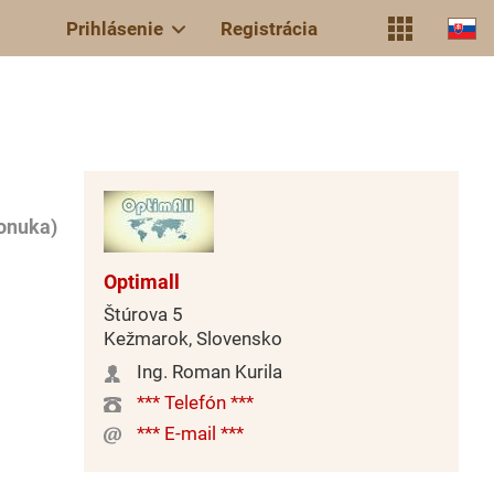
Prihlásenie
Registrácia
Ponuka)
Optimall
Štúrova 5
Kežmarok, Slovensko
Ing. Roman Kurila
*** Telefón ***
*** E-mail ***