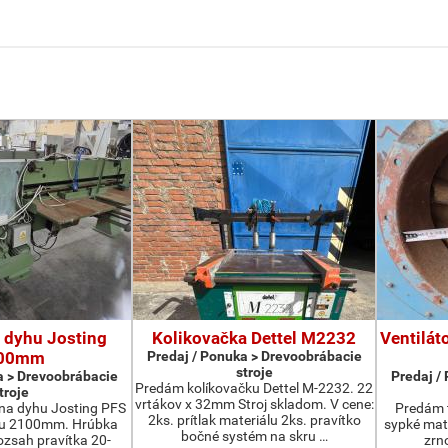
 dyhu Josting
Kolikovačka Dettel M2232
Ventilát
00mm
Predaj / Ponuka > Drevoobrábacie
stroje
a > Drevoobrábacie
Predaj /
Predám kolíkovačku Dettel M-2232. 22
troje
vrtákov x 32mm Stroj skladom. V cene:
na dyhu Josting PFS
Predám t
2ks. prítlak materiálu 2ks. pravítko
zu 2100mm. Hrúbka
sypké mater
bočné systém na skru …
zsah pravítka 20-
zrn