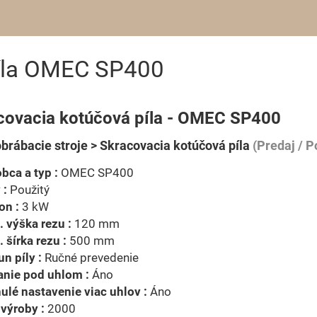
píla OMEC SP400
covacia kotúčová píla - OMEC SP400
brábacie stroje > Skracovacia kotúčová píla
(Predaj / 
bca a typ :
OMEC SP400
 :
Použitý
on :
3 kW
 výška rezu :
120 mm
 šírka rezu :
500 mm
n píly :
Ručné prevedenie
anie pod uhlom :
Áno
ulé nastavenie viac uhlov :
Áno
výroby :
2000