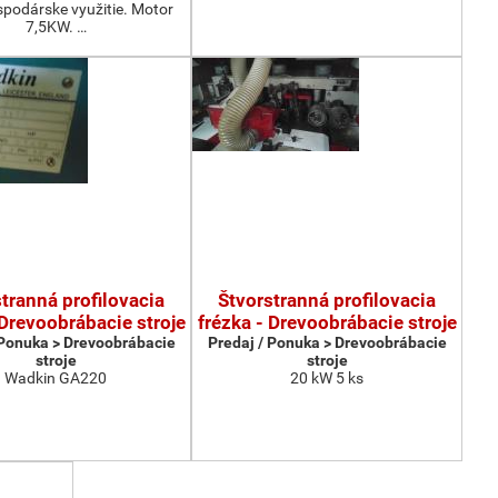
podárske využitie. Motor
7,5KW. …
tranná profilovacia
Štvorstranná profilovacia
 Drevoobrábacie stroje
frézka - Drevoobrábacie stroje
 Ponuka > Drevoobrábacie
Predaj / Ponuka > Drevoobrábacie
stroje
stroje
Wadkin GA220
20 kW 5 ks