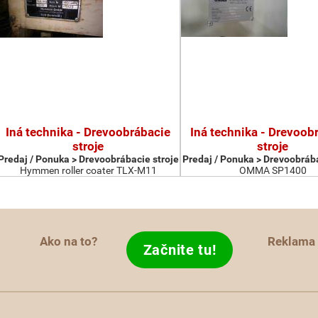
Iná technika - Drevoobrábacie
Iná technika - Drevoob
stroje
stroje
Predaj / Ponuka > Drevoobrábacie stroje
Predaj / Ponuka > Drevoobrába
Hymmen roller coater TLX-M11
OMMA SP1400
Ako na to?
Reklama
Začnite tu!