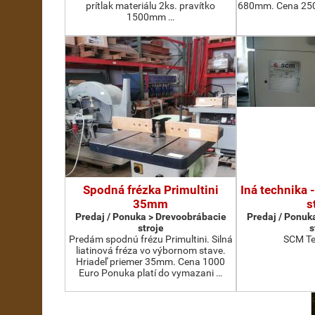
prítlak materiálu 2ks. pravítko
680mm. Cena 2500
1500mm …
Spodná frézka Primultini
Iná technika 
35mm
s
Predaj / Ponuka > Drevoobrábacie
Predaj / Ponuk
stroje
s
Predám spodnú frézu Primultini. Silná
SCM Te
liatinová fréza vo výbornom stave.
Hriadeľ priemer 35mm. Cena 1000
Euro Ponuka platí do vymazani …