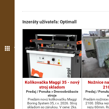
Inzeráty užívateľa: Optimall
Viac možností
Kolikovačka Maggi 35 - nový
Nožnice na
stroj skladom
21
Predaj / Ponuka > Drevoobrábacie
Predaj / Ponuk
stroje
s
Predám novú kolíkovačku Maggi
Predám nožnice 
Boring System 35, r.v. 2026. Stroj
2100. Dĺžka re
skladom so zárukou. V cene: 2ks.
rezu 60mm. Ro