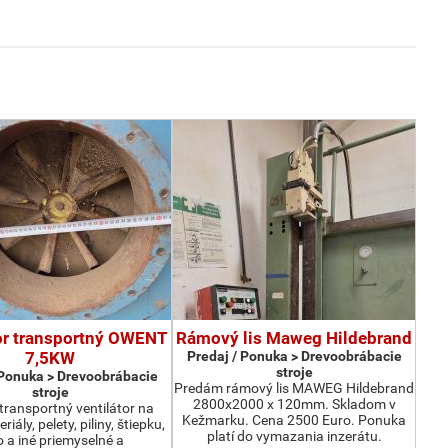
or transportný OWENT
Rámový lis Maweg Hildebrand
7,5KW
Predaj / Ponuka > Drevoobrábacie
stroje
 Ponuka > Drevoobrábacie
Predám rámový lis MAWEG Hildebrand
stroje
2800x2000 x 120mm. Skladom v
ransportný ventilátor na
Kežmarku. Cena 2500 Euro. Ponuka
iály, pelety, piliny, štiepku,
platí do vymazania inzerátu.
o a iné priemyselné a