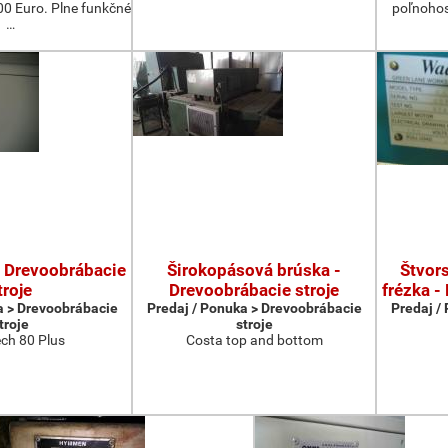
 Euro. Plne funkčné
poľnohos
…
- Drevoobrábacie
Širokopásová brúska -
Štvors
troje
Drevoobrábacie stroje
frézka -
a > Drevoobrábacie
Predaj / Ponuka > Drevoobrábacie
Predaj /
troje
stroje
ch 80 Plus
Costa top and bottom