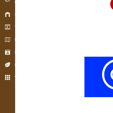
Evidencia dreva v teréne
Skladové hospodárstvo
Video showroom
Katalógy / Brožúry
Drevársky slovník
Dreviny
Viac možností