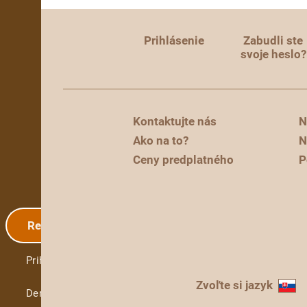
Prihlásenie
Zabudli ste
svoje heslo?
Kontaktujte nás
N
Ako na to?
N
Ceny predplatného
P
Registrácia
Prihlásenie
Zvoľte si jazyk
Demo