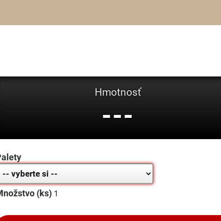
Hmotnosť
---
alety
nožstvo (ks)