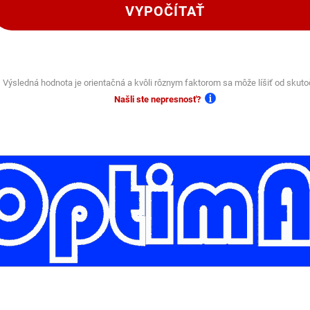
VYPOČÍTAŤ
Výsledná hodnota je orientačná a kvôli rôznym faktorom sa môže líšiť od skuto
Našli ste nepresnosť?