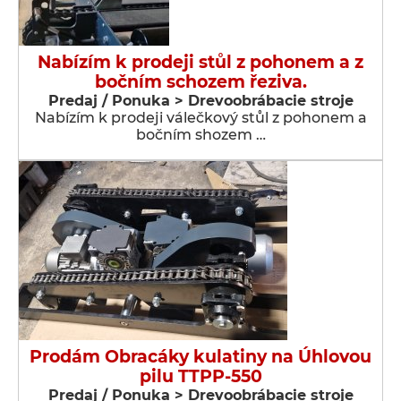
Nabízím k prodeji stůl z pohonem a z
bočním schozem řeziva.
Predaj / Ponuka > Drevoobrábacie stroje
Nabízím k prodeji válečkový stůl z pohonem a
bočním shozem …
Prodám Obracáky kulatiny na Úhlovou
pilu TTPP-550
Predaj / Ponuka > Drevoobrábacie stroje