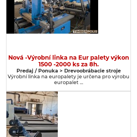
Nová -Výrobní linka na Eur palety výkon
1500 -2000 ks za 8h.
Predaj / Ponuka > Drevoobrábacie stroje
Výrobní linka na europalety je určena pro výrobu
europalet …