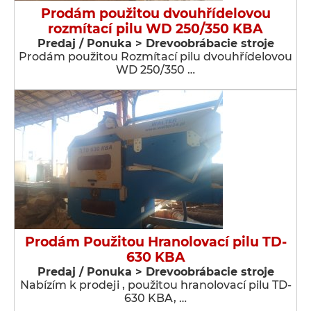
Prodám použitou dvouhřídelovou
rozmítací pilu WD 250/350 KBA
Predaj / Ponuka > Drevoobrábacie stroje
Prodám použitou Rozmítací pilu dvouhřídelovou
WD 250/350 …
Prodám Použitou Hranolovací pilu TD-
630 KBA
Predaj / Ponuka > Drevoobrábacie stroje
Nabízím k prodeji , použitou hranolovací pilu TD-
630 KBA, …