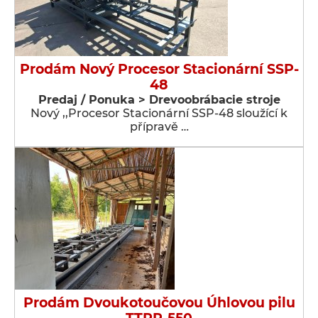
Prodám Nový Procesor Stacionární SSP-
48
Predaj / Ponuka > Drevoobrábacie stroje
Nový ,,Procesor Stacionární SSP-48 sloužící k
přípravě …
Prodám Dvoukotoučovou Úhlovou pilu