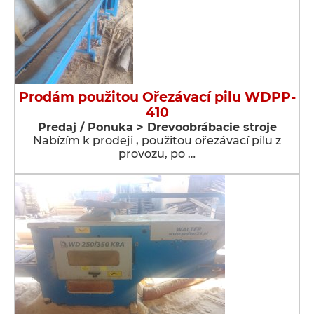
Prodám použitou Ořezávací pilu WDPP-
410
Predaj / Ponuka > Drevoobrábacie stroje
Nabízím k prodeji , použitou ořezávací pilu z
provozu, po …