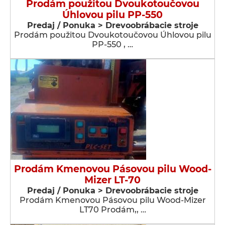
Prodám použitou Dvoukotoučovou
Úhlovou pilu PP-550
Predaj / Ponuka > Drevoobrábacie stroje
Prodám použitou Dvoukotoučovou Úhlovou pilu
PP-550 , …
Prodám Kmenovou Pásovou pilu Wood-
Mizer LT-70
Predaj / Ponuka > Drevoobrábacie stroje
Prodám Kmenovou Pásovou pilu Wood-Mizer
LT70 Prodám,, …