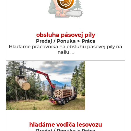
obsluha pásovej píly
Predaj / Ponuka > Práca
Hľadáme pracovníka na obsluhu pásovej píly na
našu …
hľadáme vodiča lesovozu
Predaj / Ponuka > Práca