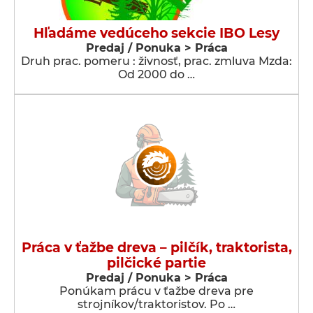
Hľadáme vedúceho sekcie IBO Lesy
Predaj / Ponuka > Práca
Druh prac. pomeru : živnosť, prac. zmluva Mzda:
Od 2000 do …
Práca v ťažbe dreva – pilčík, traktorista,
pilčické partie
Predaj / Ponuka > Práca
Ponúkam prácu v ťažbe dreva pre
strojníkov/traktoristov. Po …