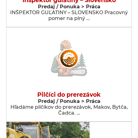
Inšpektor guľatiny – Slovensko
Predaj / Ponuka > Práca
INŠPEKTOR GUĽATINY – SLOVENSKO Pracovný
pomer na plný …
Pilčíci do prerezávok
Predaj / Ponuka > Práca
Hľadáme pilčíkov do prerezávok, Makov, Bytča,
Čadca. …