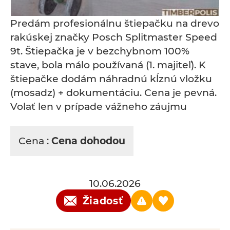
Predám profesionálnu štiepačku na drevo
rakúskej značky Posch Splitmaster Speed
9t. Štiepačka je v bezchybnom 100%
stave, bola málo používaná (1. majiteľ). K
štiepačke dodám náhradnú kĺznú vložku
(mosadz) + dokumentáciu. Cena je pevná.
Volať len v prípade vážneho záujmu
Cena :
Cena dohodou
10.06.2026
Žiadosť