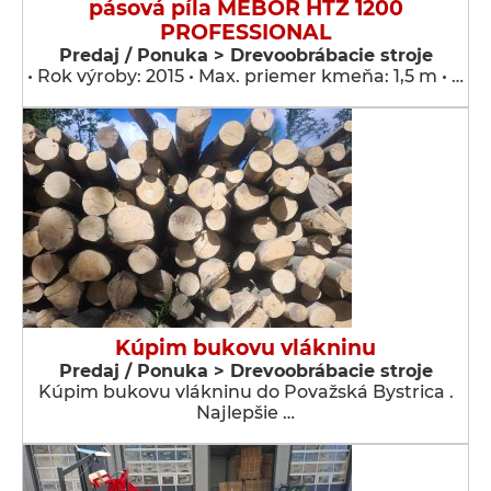
pásová píla MEBOR HTZ 1200
PROFESSIONAL
Predaj / Ponuka > Drevoobrábacie stroje
• Rok výroby: 2015 • Max. priemer kmeňa: 1,5 m • …
Kúpim bukovu vlákninu
Predaj / Ponuka > Drevoobrábacie stroje
Kúpim bukovu vlákninu do Považská Bystrica .
Najlepšie …