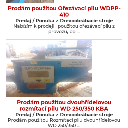
Prodám použitou Ořezávací pilu WDPP-
410
Predaj / Ponuka > Drevoobrábacie stroje
Nabízím k prodeji , použitou ořezávací pilu z
provozu, po …
Prodám použitou dvouhřídelovou
rozmítací pilu WD 250/350 KBA
Predaj / Ponuka > Drevoobrábacie stroje
Prodám použitou Rozmítací pilu dvouhřídelovou
WD 250/350 …