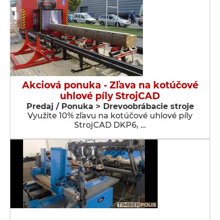
Akciová ponuka - Zľava na kotúčové
uhlové píly StrojCAD
Predaj / Ponuka > Drevoobrábacie stroje
Využite 10% zľavu na kotúčové uhlové píly
StrojCAD DKP6, …