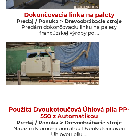
Dokončovacia linka na palety
Predaj / Ponuka > Drevoobrábacie stroje
Predám dokončovaciu linku na palety
francúzskej výroby po …
Použitá Dvoukotoučová Úhlová pila PP-
550 z Automatikou
Predaj / Ponuka > Drevoobrábacie stroje
Nabízím k prodeji použitou Dvoukotoučovou
Úhlovou pilu …