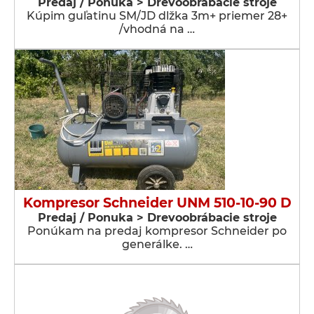
Predaj / Ponuka > Drevoobrábacie stroje
Kúpim guľatinu SM/JD dlžka 3m+ priemer 28+
/vhodná na …
Kompresor Schneider UNM 510-10-90 D
Predaj / Ponuka > Drevoobrábacie stroje
Ponúkam na predaj kompresor Schneider po
generálke. …