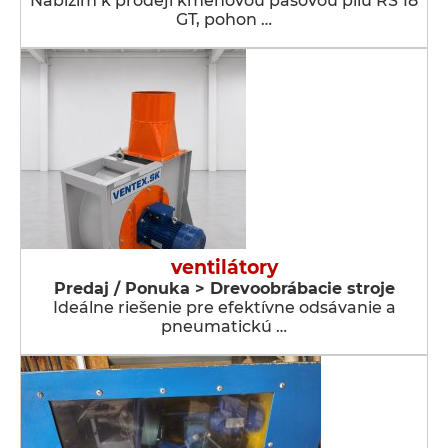
Nabízím k prodeji kmenovou pásovou pilu RS 18
GT, pohon …
ventilátory
Predaj / Ponuka > Drevoobrábacie stroje
Ideálne riešenie pre efektívne odsávanie a
pneumatickú …