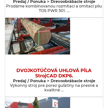
Predaj / Ponuka > Drevoobrábacie stroje
Prodáme kombinovanou rozmítací a omítací pilu
TOS PWR 301. …
DVOJKOTÚČOVÁ UHLOVÁ PÍLA
StrojCAD DKP6.
Predaj / Ponuka > Drevoobrábacie stroje
Výkonný stroj pre porez guľatiny na presné a
kvalitné …