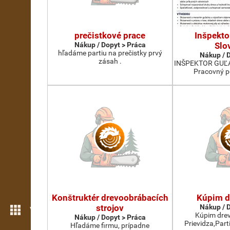
prečistkové prace
Inšpekto
Nákup / Dopyt > Práca
Slo
hľadáme partiu na prečistky prvý
Nákup / 
zásah .
INŠPEKTOR GUĽ
Pracovný p
Konštruktér drevoobrábacích
Kúpim d
strojov
Nákup / 
Viac možností
Kúpim drev
Nákup / Dopyt > Práca
Prievidza,Par
Hľadáme firmu, prípadne