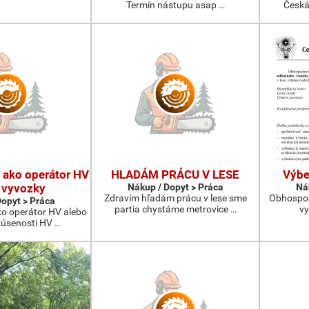
Termín nástupu asap …
Česká
 ako operátor HV
HLADÁM PRÁCU V LESE
Výbe
 vyvozky
Nákup / Dopyt > Práca
Ná
Zdravím hľadám prácu v lese sme
Obhospoda
Dopyt > Práca
partia chystáme metrovice …
vy
o operátor HV alebo
kúsenosti HV …