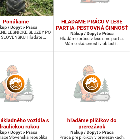
Ponúkame
HLADAME PRÁCU V LESE
kup / Dopyt > Práca
PARTIA-PESTOVNÁ ČINNOSŤ
NÉ LESNÍCKE SLUŽBY PO
Nákup / Dopyt > Práca
SLOVENSKU Hľadáte …
Hľadáme prácu v lese sme partia.
Máme skúsenosti v oblasti …
nákladného vozidla s
hľadáme pilčíkov do
raulickou rukou
prerezávok
kup / Dopyt > Práca
Nákup / Dopyt > Práca
ráce Slovenská republika,
Práca pre pilčíkov v prerezávkach,