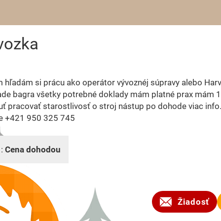
ývozka
 hľadám si prácu ako operátor vývoznéj súpravy alebo Har
ade bagra všetky potrebné doklady mám platné prax mám 1
uť pracovať starostlivosť o stroj nástup po dohode viac info
ne +421 950 325 745
 :
Cena dohodou
2026
Žiadosť