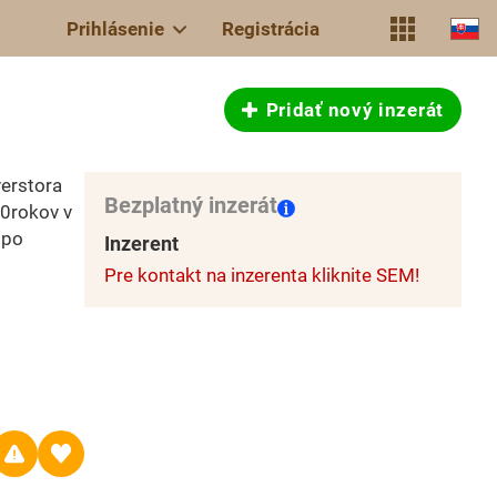
Prihlásenie
Registrácia
Pridať nový inzerát
verstora
Bezplatný inzerát
0rokov v
.po
Inzerent
Pre kontakt na inzerenta kliknite SEM!