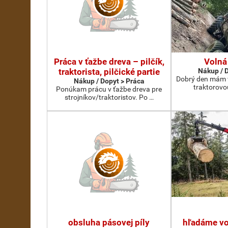
Práca v ťažbe dreva – pilčík,
Volná
traktorista, pilčické partie
Nákup / 
Dobrý den mám v
Nákup / Dopyt > Práca
traktorovo
Ponúkam prácu v ťažbe dreva pre
strojníkov/traktoristov. Po …
obsluha pásovej píly
hľadáme vo