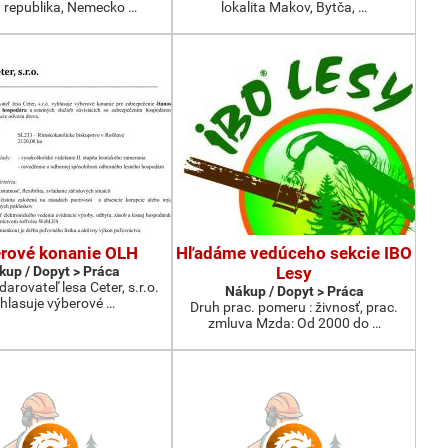
 republika, Nemecko …
lokalita Makov, Bytča, …
rové konanie OLH
Hľadáme vedúceho sekcie IBO
kup / Dopyt > Práca
Lesy
rovateľ lesa Ceter, s.r.o.
Nákup / Dopyt > Práca
hlasuje výberové …
Druh prac. pomeru : živnosť, prac.
zmluva Mzda: Od 2000 do …