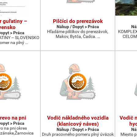
r guľatiny –
Pilčíci do prerezávok
vensko
Nákup / Dopyt > Práca
Ná
Hľadáme pilčíkov do prerezávok,
KOMPLEX
Dopyt > Práca
Makov, Bytča, Čadca. …
CELOM 
ATINY – SLOVENSKO
omer na plný …
revo na pni
Vodič nákladného vozidla
Vodič 
Dopyt > Práca
(klanicový náves)
hyd
o na pni okres
Nákup / Dopyt > Práca
Ná
tizánske,Žarnovica
Druh pracovného pomeru plný úväzok
Miesto p