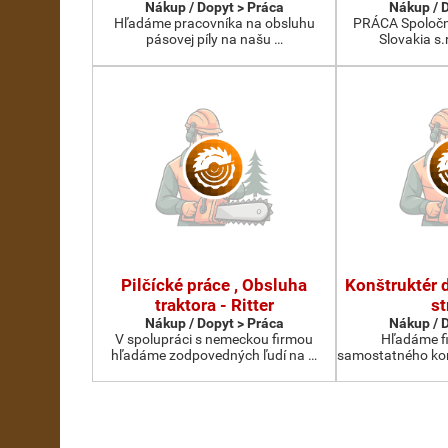
Nákup / Dopyt > Práca
Nákup / 
Hľadáme pracovníka na obsluhu
PRÁCA Spoločn
pásovej píly na našu …
Slovakia s.
Pilčícké práce , Obsluha
Konštruktér 
traktora - Ritter
st
Nákup / Dopyt > Práca
Nákup / 
V spolupráci s nemeckou firmou
Hľadáme fi
hľadáme zodpovedných ľudí na …
samostatného kon