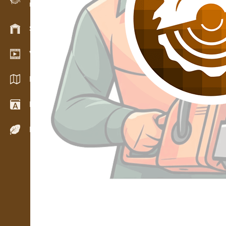
Evidencia dreva v teréne
Skladové hospodárstvo
Video showroom
Katalógy / Brožúry
Drevársky slovník
Dreviny