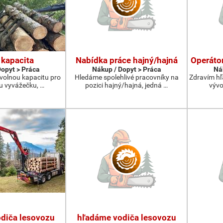
 kapacita
Nabídka práce hajný/hajná
Operáto
Dopyt > Práca
Nákup / Dopyt > Práca
Ná
olnou kapacitu pro
Hledáme spolehlivé pracovníky na
Zdravím hľ
u vyvážečku, …
pozici hajný/hajná, jedná …
vývo
diča lesovozu
hľadáme vodiča lesovozu