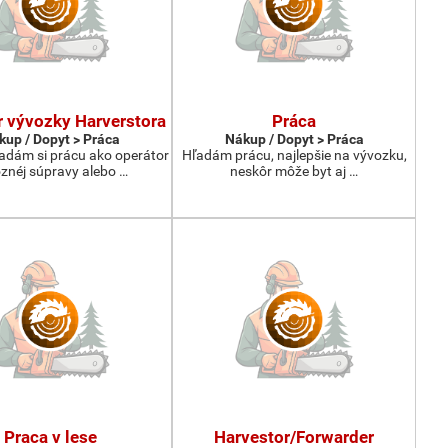
r vývozky Harverstora
Práca
kup / Dopyt > Práca
Nákup / Dopyt > Práca
adám si prácu ako operátor
Hľadám prácu, najlepšie na vývozku,
znéj súpravy alebo …
neskôr môže byt aj …
Praca v lese
Harvestor/Forwarder