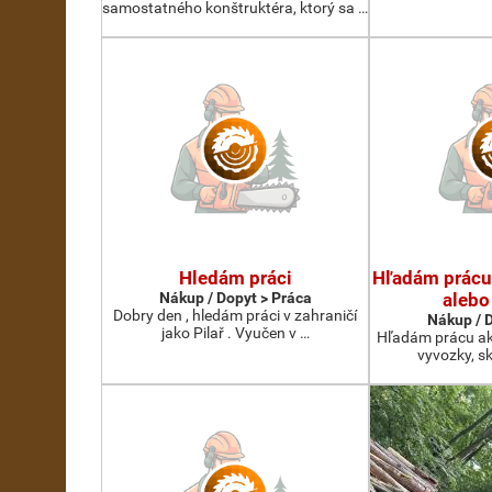
samostatného konštruktéra, ktorý sa …
Hledám práci
Hľadám prácu
Nákup / Dopyt > Práca
alebo
Dobry den , hledám práci v zahraničí
Nákup / 
jako Pilař . Vyučen v …
Hľadám prácu ak
vyvozky, s