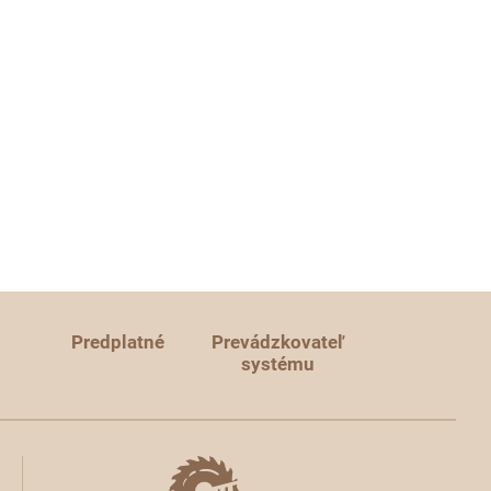
Predplatné
Prevádzkovateľ
systému