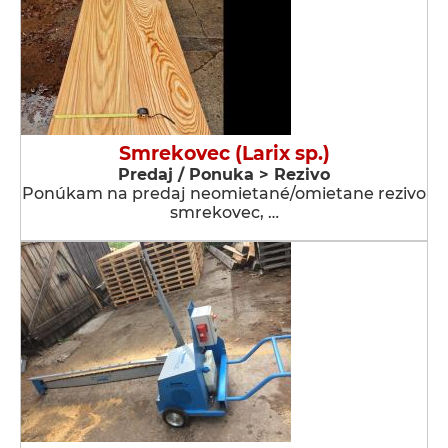
Smrekovec (Larix sp.)
Predaj / Ponuka > Rezivo
Ponúkam na predaj neomietané/omietane rezivo
smrekovec, …