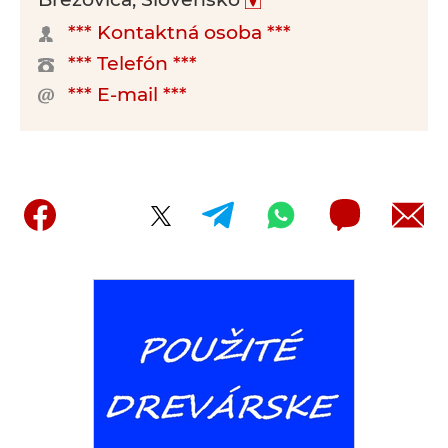
*** Kontaktná osoba ***
*** Telefón ***
*** E-mail ***