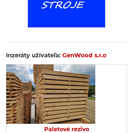
Inzeráty užívateľa:
GenWood s.r.o
Paletové rezivo