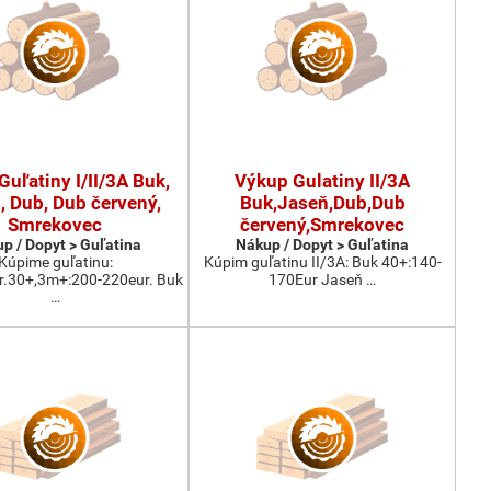
uľatiny I/II/3A Buk,
Výkup Gulatiny II/3A
, Dub, Dub červený,
Buk,Jaseň,Dub,Dub
Smrekovec
červený,Smrekovec
p / Dopyt > Guľatina
Nákup / Dopyt > Guľatina
Kúpime guľatinu:
Kúpim guľatinu II/3A: Buk 40+:140-
r.30+,3m+:200-220eur. Buk
170Eur Jaseň …
…