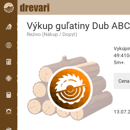
Výkup guľatiny Dub ABC
Inzercia
Riadková inzercia
Rezivo
(Nákup / Dopyt)
Inzercia
Vykúpi
Medzinárodná inzercia
49:410e
Aktuality / Články
5m+.
OPTI-TIMB
Cena 
Porezové schémy
Drevárske kalkulačky
WoodProfi
13.07.
Objem dreva s AI
Záznamník