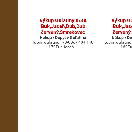
Výkup Gulatiny II/3A
Výkup Gu
Buk,Jaseň,Dub,Dub
Buk,Jas
červený,Smrekovec
červený
Nákup / Dopyt > Guľatina
Nákup / Do
Kúpim guľatinu II/3A:Buk 40+:140-
Kúpim guľatinu
170Eur Jaseň …
160Eu