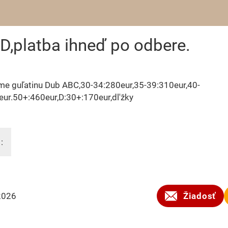
D,platba ihneď po odbere.
me guľatinu Dub ABC,30-34:280eur,35-39:310eur,40-
ur.50+:460eur,D:30+:170eur,dl'žky
:
2026
Žiadosť