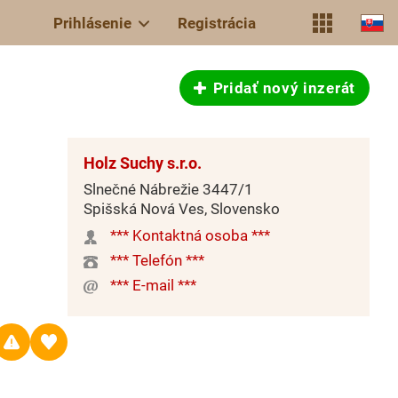
Prihlásenie
Registrácia
Pridať nový inzerát
Holz Suchy s.r.o.
Slnečné Nábrežie 3447/1
Spišská Nová Ves, Slovensko
*** Kontaktná osoba ***
*** Telefón ***
*** E-mail ***