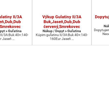
latiny II/3A
Výkup Gulatiny II/3A
Dopytu
eň,Dub,Dub
Buk,Jaseň,Dub,Dub
,Smrekovec
červený,Smrekovec
Nák
Dopytujeme
pyt > Guľatina
Nákup / Dopyt > Guľatina
Neom
 II/3A:Buk 40+:140-
Kúpim guľatinu II/3A:Buk 40+:140-
r Jaseň …
160Eur Jaseň …