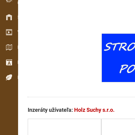
Evidencia dreva v teréne
Skladové hospodárstvo
Video showroom
Katalógy / Brožúry
Drevársky slovník
Dreviny
Inzeráty užívateľa:
Holz Suchy s.r.o.