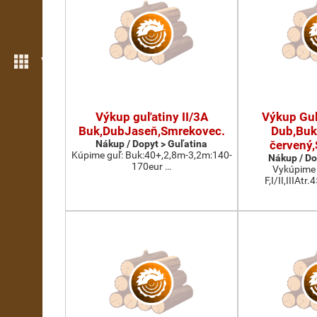
Viac možností
Výkup guľatiny II/3A
Výkup Guľa
Buk,DubJaseň,Smrekovec.
Dub,Buk
Nákup / Dopyt > Guľatina
červený
Kúpime guľ: Buk:40+,2,8m-3,2m:140-
Nákup / Do
170eur …
Vykúpime 
F,I/II,IIIAtr