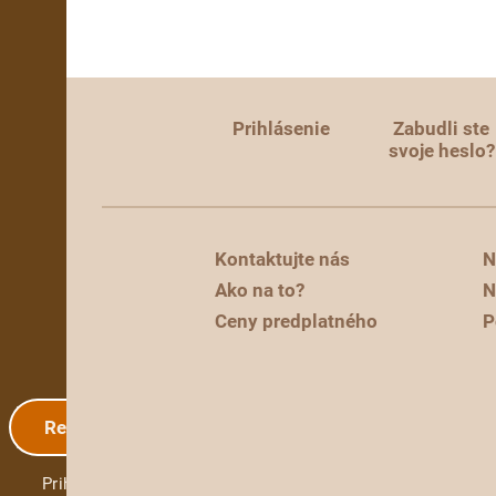
Prihlásenie
Zabudli ste
svoje heslo?
Kontaktujte nás
N
Ako na to?
N
Ceny predplatného
P
Registrácia
Prihlásenie