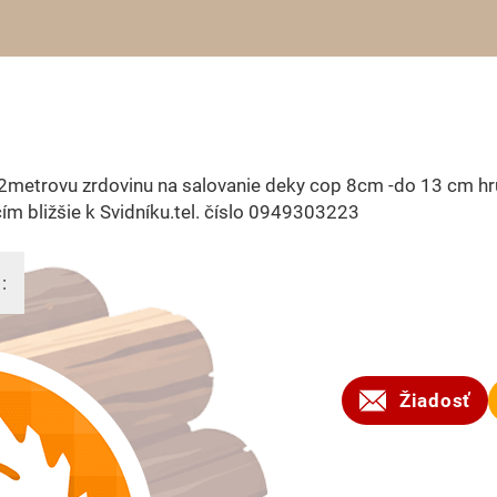
2metrovu zrdovinu na salovanie deky cop 8cm -do 13 cm h
ím bližšie k Svidníku.tel. číslo 0949303223
:
2026
Žiadosť