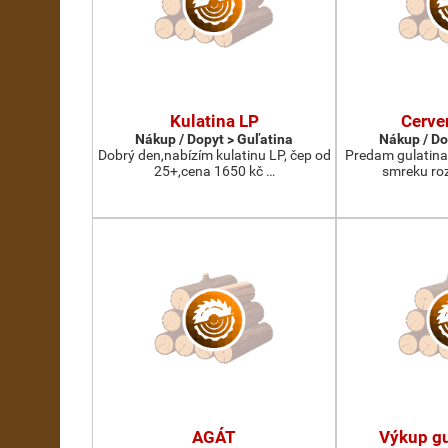
Kulatina LP
Cerve
Nákup / Dopyt > Guľatina
Nákup / Do
Dobrý den,nabízím kulatinu LP, čep od
Predam gulatina
25+,cena 1650 kč …
smreku roz
AGÁT
Výkup gu