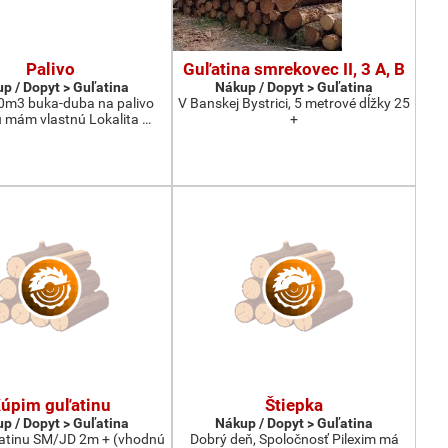
Palivo
Guľatina smrekovec II, 3 A, B
p / Dopyt > Guľatina
Nákup / Dopyt > Guľatina
0m3 buka-duba na palivo
V Banskej Bystrici, 5 metrové dĺžky 25
 mám vlastnú Lokalita …
+
úpim guľatinu
Štiepka
p / Dopyt > Guľatina
Nákup / Dopyt > Guľatina
atinu SM/JD 2m + (vhodnú
Dobrý deň, Spoločnosť Pilexim má