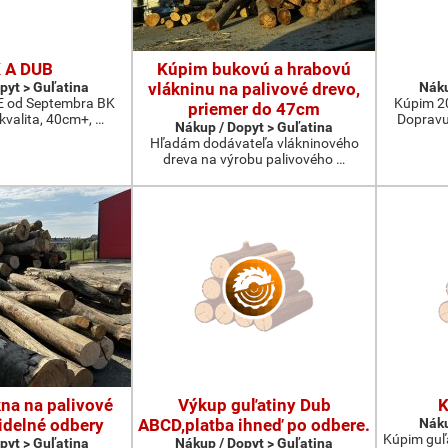
 A DUB
Kúpim bukovú a hrabovú
pyt > Guľatina
vlákninu na palivové drevo,
Náku
od Septembra BK
Kúpim 2
priemer do 47cm
 kvalita, 40cm+, …
Dopravu
Nákup / Dopyt > Guľatina
Hľadám dodávateľa vlákninového
dreva na výrobu palivového …
na na palivové
Výkup guľatiny Dub
K
idelné odbery
ABCD,platba ihneď po odbere.
Náku
Kúpim guľ
pyt > Guľatina
Nákup / Dopyt > Guľatina