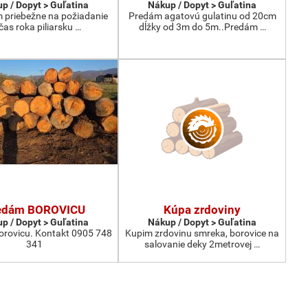
p / Dopyt > Guľatina
Nákup / Dopyt > Guľatina
priebežne na požiadanie
Predám agatovú gulatinu od 20cm
čas roka piliarsku …
dĺžky od 3m do 5m..Predám …
edám BOROVICU
Kúpa zrdoviny
p / Dopyt > Guľatina
Nákup / Dopyt > Guľatina
rovicu. Kontakt 0905 748
Kupim zrdovinu smreka, borovice na
341
salovanie deky 2metrovej …