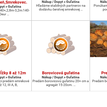
eň,Smrekovec.
Nákup / Dopyt > Guľatina
Náku
Hľadáme stabilných partnerov na
Ponúkam 
pyt > Guľatina
dodávku čerstvej smrekovej …
po
:40+,2,8m-3,2m:140-
0eur …
ĺžky 8 až 12m
Borovicová guľatina
Pr
pyt > Guľatina
Nákup / Dopyt > Guľatina
Náku
ici predám smrekové
Predám borovicovú guľatinu 20+ cm a
Predám bo
 12, III A, B,
agregát 15-20cm. …