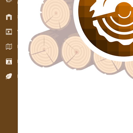
Evidencia dreva v teréne
Skladové hospodárstvo
Video showroom
Katalógy / Brožúry
Drevársky slovník
Dreviny