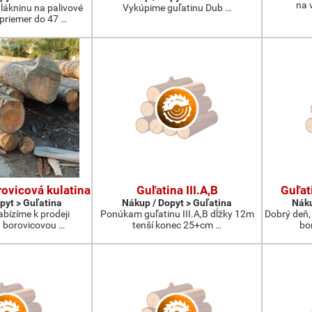
na 
lákninu na palivové
Vykúpime guľatinu Dub …
 priemer do 47 …
ovicová kulatina
Guľatina III.A,B
Guľat
pyt > Guľatina
Nákup / Dopyt > Guľatina
Náku
abízíme k prodeji
Ponúkam guľatinu III.A,B dĺžky 12m
Dobrý deň,
 borovicovou …
tenší konec 25+cm …
bo