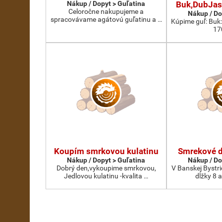
Nákup / Dopyt > Guľatina
Buk,DubJas
Celoročne nakupujeme a
Nákup / Do
spracovávame agátovú guľatinu a …
Kúpime guľ: Buk
17
Koupím smrkovou kulatinu
Smrekové d
Nákup / Dopyt > Guľatina
Nákup / Do
Dobrý den,vykoupime smrkovou,
V Banskej Bystr
Jedlovou kulatinu -kvalita …
dĺžky 8 až