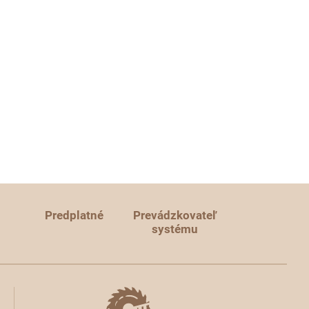
Predplatné
Prevádzkovateľ
systému