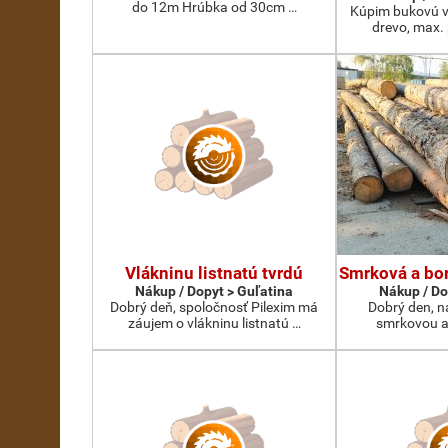
do 12m Hrúbka od 30cm …
Kúpim bukovú v
drevo, max.
Vlákninu listnatú tvrdú
Smrková a bor
Nákup / Dopyt > Guľatina
Nákup / Do
Dobrý deň, spoločnosť Pilexim má
Dobrý den, n
záujem o vlákninu listnatú …
smrkovou a