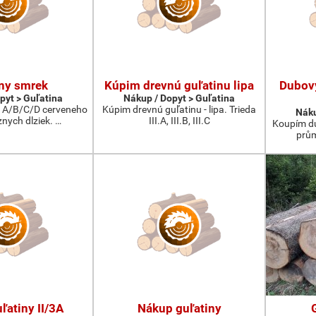
ny smrek
Kúpim drevnú guľatinu lipa
Dubov
pyt > Guľatina
Nákup / Dopyt > Guľatina
 A/B/C/D cerveneho
Kúpim drevnú guľatinu - lipa. Trieda
Náku
nych dlziek. …
III.A, III.B, III.C
Koupím du
prům
ľatiny II/3A
Nákup guľatiny