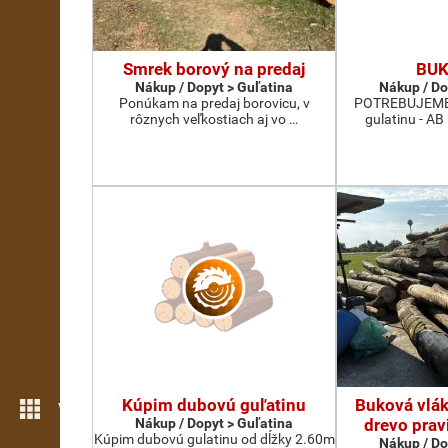
Smrek borový na predaj
BUK
Nákup / Dopyt > Guľatina
Nákup / Do
Ponúkam na predaj borovicu, v
POTREBUJEME 
rôznych veľkostiach aj vo …
gulatinu - AB
Kúpim dubovú guľatinu
Buková vlák
Viac možností
Nákup / Dopyt > Guľatina
drevo prav
Kúpim dubovú gulatinu od dĺžky 2.60m
Nákup / Do