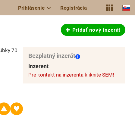
Prihlásenie
Registrácia
Pridať nový inzerát
rúbky 70
Bezplatný inzerát
Inzerent
Pre kontakt na inzerenta kliknite SEM!