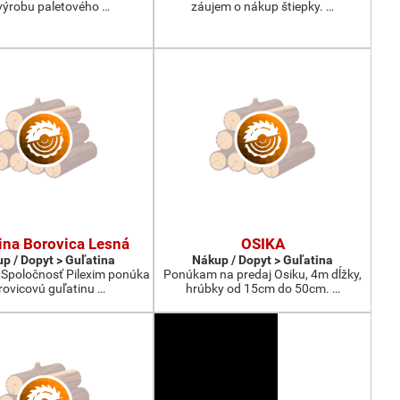
výrobu paletového …
záujem o nákup štiepky. …
ina Borovica Lesná
OSIKA
p / Dopyt > Guľatina
Nákup / Dopyt > Guľatina
 Spoločnosť Pilexim ponúka
Ponúkam na predaj Osiku, 4m dĺžky,
rovicovú guľatinu …
hrúbky od 15cm do 50cm. …