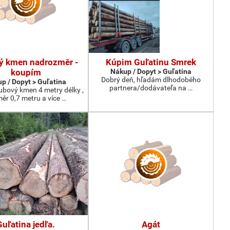
ý kmen nadrozměr -
Kúpim Guľatinu Smrek
koupím
Nákup / Dopyt > Guľatina
Dobrý deň, hľadám dlhodobého
p / Dopyt > Guľatina
partnera/dodávateľa na …
bový kmen 4 metry délky ,
ěr 0,7 metru a více …
Guľatina jedľa.
Agát