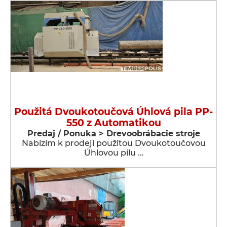
Použitá Dvoukotoučová Úhlová pila PP-
550 z Automatikou
Predaj / Ponuka > Drevoobrábacie stroje
Nabízím k prodeji použitou Dvoukotoučovou
Úhlovou pilu …