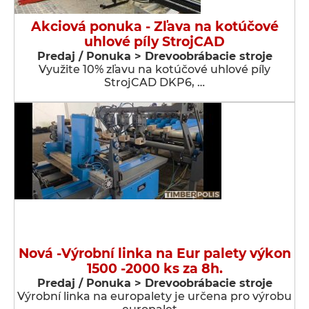
Akciová ponuka - Zľava na kotúčové
uhlové píly StrojCAD
Predaj / Ponuka > Drevoobrábacie stroje
Využite 10% zľavu na kotúčové uhlové píly
StrojCAD DKP6, …
Nová -Výrobní linka na Eur palety výkon
1500 -2000 ks za 8h.
Predaj / Ponuka > Drevoobrábacie stroje
Výrobní linka na europalety je určena pro výrobu