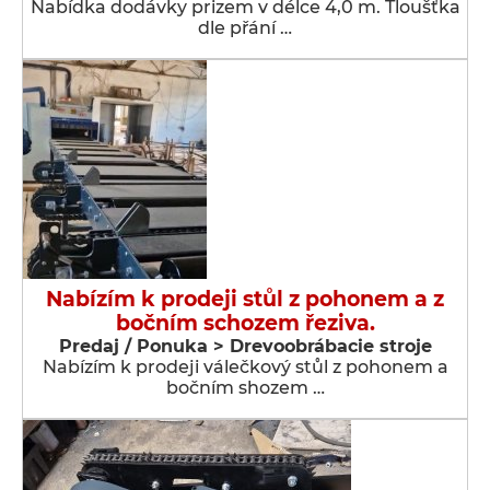
Nabídka dodávky prizem v délce 4,0 m. Tloušťka
dle přání …
Nabízím k prodeji stůl z pohonem a z
bočním schozem řeziva.
Predaj / Ponuka > Drevoobrábacie stroje
Nabízím k prodeji válečkový stůl z pohonem a
bočním shozem …