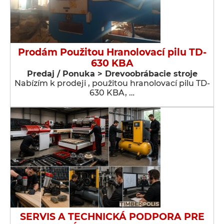
Prodám Použitou Hranolovací pilu TD-
630 KBA
Predaj / Ponuka > Drevoobrábacie stroje
Nabízím k prodeji , použitou hranolovací pilu TD-
630 KBA, …
SERVIS A TECHNICKÁ PODPORA PRE