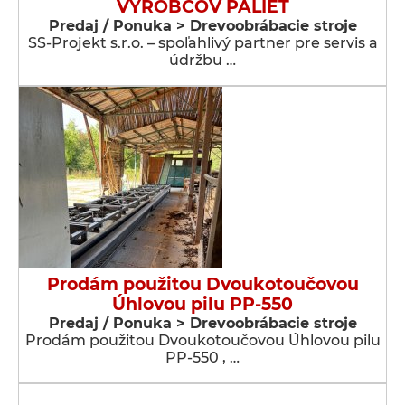
VÝROBCOV PALIET
Predaj / Ponuka > Drevoobrábacie stroje
SS-Projekt s.r.o. – spoľahlivý partner pre servis a
údržbu …
Prodám použitou Dvoukotoučovou
Úhlovou pilu PP-550
Predaj / Ponuka > Drevoobrábacie stroje
Prodám použitou Dvoukotoučovou Úhlovou pilu
PP-550 , …