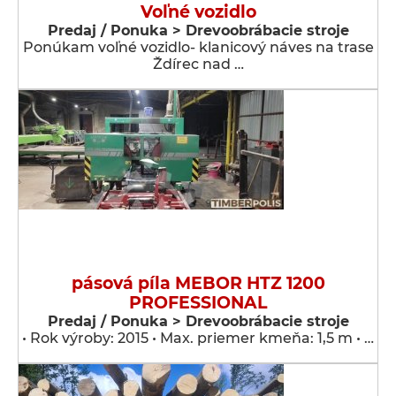
Voľné vozidlo
Predaj / Ponuka > Drevoobrábacie stroje
Ponúkam voľné vozidlo- klanicový náves na trase
Ždírec nad …
pásová píla MEBOR HTZ 1200
PROFESSIONAL
Predaj / Ponuka > Drevoobrábacie stroje
• Rok výroby: 2015 • Max. priemer kmeňa: 1,5 m • …