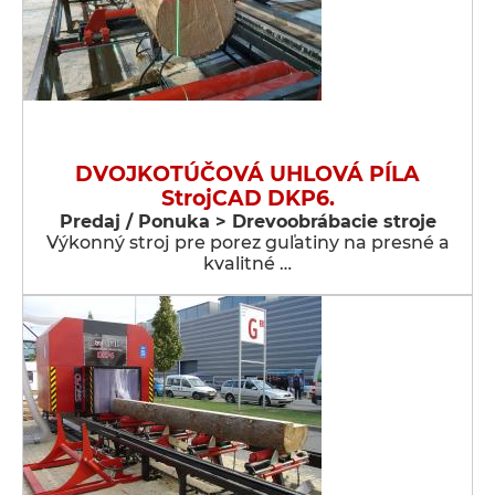
DVOJKOTÚČOVÁ UHLOVÁ PÍLA
StrojCAD DKP6.
Predaj / Ponuka > Drevoobrábacie stroje
Výkonný stroj pre porez guľatiny na presné a
kvalitné …