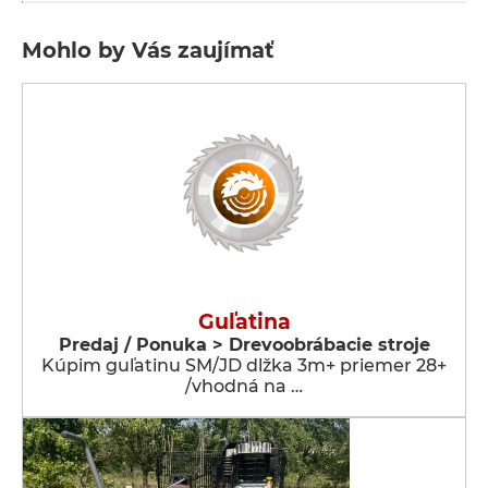
Mohlo by Vás zaujímať
Guľatina
Predaj / Ponuka > Drevoobrábacie stroje
Kúpim guľatinu SM/JD dlžka 3m+ priemer 28+
/vhodná na …