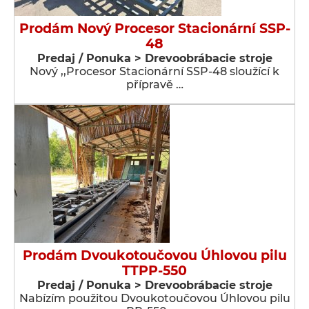
Prodám Nový Procesor Stacionární SSP-
48
Predaj / Ponuka > Drevoobrábacie stroje
Nový ,,Procesor Stacionární SSP-48 sloužící k
přípravě …
Prodám Dvoukotoučovou Úhlovou pilu
TTPP-550
Predaj / Ponuka > Drevoobrábacie stroje
Nabízím použitou Dvoukotoučovou Úhlovou pilu