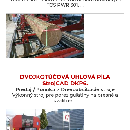
TOS PWR 301. …
DVOJKOTÚČOVÁ UHLOVÁ PÍLA
StrojCAD DKP6.
Predaj / Ponuka > Drevoobrábacie stroje
Výkonný stroj pre porez guľatiny na presné a
kvalitné …