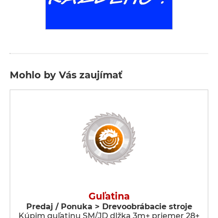
Mohlo by Vás zaujímať
Guľatina
Predaj / Ponuka > Drevoobrábacie stroje
Kúpim guľatinu SM/JD dlžka 3m+ priemer 28+