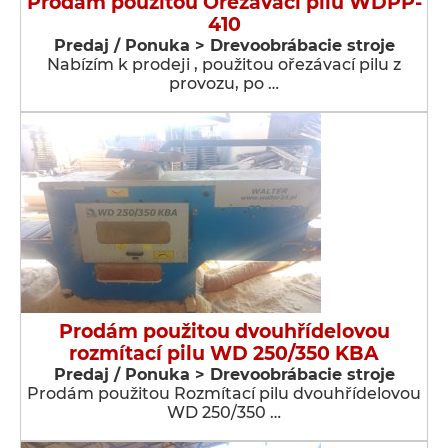
Prodám použitou Ořezávací pilu WDPP-
410
Predaj / Ponuka > Drevoobrábacie stroje
Nabízím k prodeji , použitou ořezávací pilu z
provozu, po …
Prodám použitou dvouhřídelovou
rozmítací pilu WD 250/350 KBA
Predaj / Ponuka > Drevoobrábacie stroje
Prodám použitou Rozmítací pilu dvouhřídelovou
WD 250/350 …