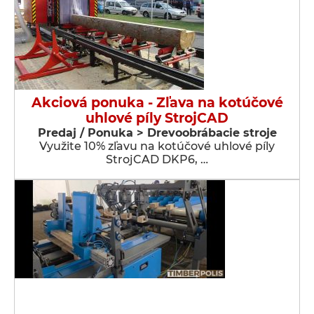
Akciová ponuka - Zľava na kotúčové
uhlové píly StrojCAD
Predaj / Ponuka > Drevoobrábacie stroje
Využite 10% zľavu na kotúčové uhlové píly
StrojCAD DKP6, …