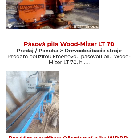
Pásová pila Wood-Mizer LT 70
Predaj / Ponuka > Drevoobrábacie stroje
Prodám použitou kmenovou pásovou pilu Wood-
Mizer LT 70, hl. …