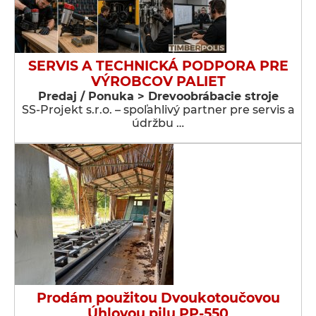
SERVIS A TECHNICKÁ PODPORA PRE
VÝROBCOV PALIET
Predaj / Ponuka > Drevoobrábacie stroje
SS-Projekt s.r.o. – spoľahlivý partner pre servis a
údržbu …
Prodám použitou Dvoukotoučovou
Úhlovou pilu PP-550