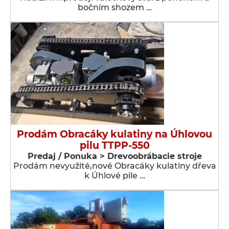
bočním shozem …
Prodám Obracáky kulatiny na Úhlovou
pilu TTPP-550
Predaj / Ponuka > Drevoobrábacie stroje
Prodám nevyužité,nové Obracáky kulatiny dřeva
k Úhlové pile …