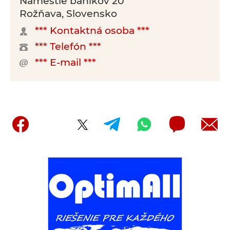
Námestie baníkov 20
Rožňava, Slovensko
*** Kontaktná osoba ***
*** Telefón ***
*** E-mail ***