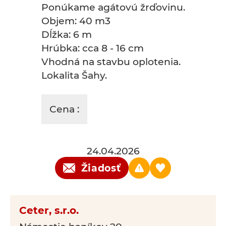
Ponúkame agátovú žrďovinu.
Objem: 40 m3
Dĺžka: 6 m
Hrúbka: cca 8 - 16 cm
Vhodná na stavbu oplotenia.
Lokalita Šahy.
Cena :
24.04.2026
Žiadosť
Ceter, s.r.o.