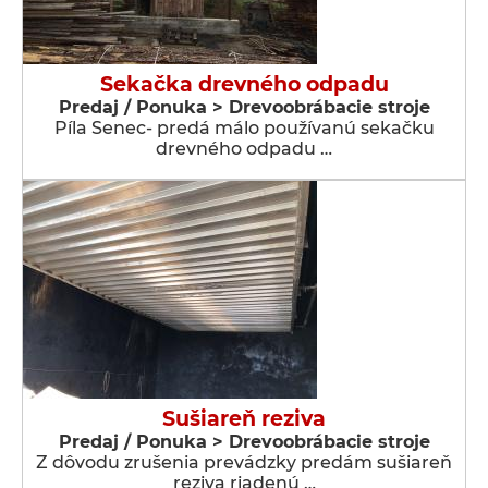
Sekačka drevného odpadu
Predaj / Ponuka > Drevoobrábacie stroje
Píla Senec- predá málo používanú sekačku
drevného odpadu …
Sušiareň reziva
Predaj / Ponuka > Drevoobrábacie stroje
Z dôvodu zrušenia prevádzky predám sušiareň
reziva riadenú …