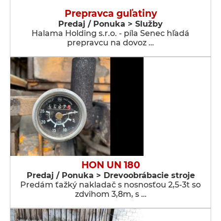
Prepravca guľatiny
Predaj / Ponuka > Služby
Halama Holding s.r.o. - píla Senec hľadá
prepravcu na dovoz …
HON UN 180
Predaj / Ponuka > Drevoobrábacie stroje
Predám ťažký nakladač s nosnosťou 2,5-3t so
zdvihom 3,8m, s …