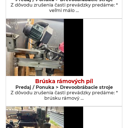
Z dôvodu zrušenia časti prevádzky predáme: *
veľmi málo …
Brúska rámových píl
Predaj / Ponuka > Drevoobrábacie stroje
Z dôvodu zrušenia časti prevádzky predáme: *
brúsku rámový …