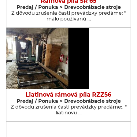
Rámová píla SR 65
Predaj / Ponuka > Drevoobrábacie stroje
Z dôvodu zrušenia časti prevádzky predáme: *
málo používanú …
Liatinová rámová píla RZZ56
Predaj / Ponuka > Drevoobrábacie stroje
Z dôvodu zrušenia časti prevádzky predáme:. *
liatinovú …