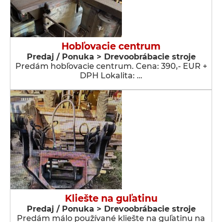
Hobľovacie centrum
Predaj / Ponuka > Drevoobrábacie stroje
Predám hobľovacie centrum. Cena: 390,- EUR +
DPH Lokalita: …
Kliešte na guľatinu
Predaj / Ponuka > Drevoobrábacie stroje
Predám málo používané kliešte na guľatinu na