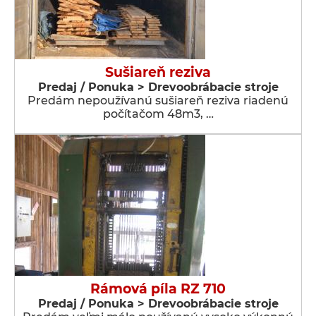
Sušiareň reziva
Predaj / Ponuka > Drevoobrábacie stroje
Predám nepoužívanú sušiareň reziva riadenú
počítačom 48m3, …
Rámová píla RZ 710
Predaj / Ponuka > Drevoobrábacie stroje