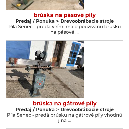
brúska na pásové píly
Predaj / Ponuka > Drevoobrábacie stroje
Píla Senec - predá veľmi málo používanú brúsku
na pásové …
brúska na gátrové píly
Predaj / Ponuka > Drevoobrábacie stroje
Píla Senec - predá brúsku na gátrové píly vhodnú
j na …