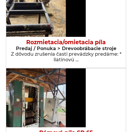
Rozmietacia/omietacia píla
Predaj / Ponuka > Drevoobrábacie stroje
Z dôvodu zrušenia časti prevádzky predáme: *
liatinovú …