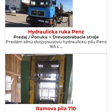
Hydraulicka ruka Penz
Predaj / Ponuka > Drevoobrábacie stroje
Predám silnú dvojvýsuvovú hydraulickú pílu Penz
165 s …
Ramova pila 710