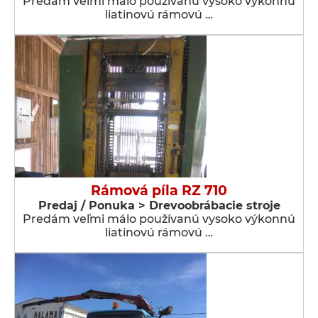
Predám veľmi málo používanú vysoko výkonnú
liatinovú rámovú …
Rámová píla RZ 710
Predaj / Ponuka > Drevoobrábacie stroje
Predám veľmi málo používanú vysoko výkonnú
liatinovú rámovú …