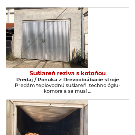
Sušiareň reziva s kotoňou
Predaj / Ponuka > Drevoobrábacie stroje
Predám teplovodnú sušiareň: technológiu-
komora a sa musí …