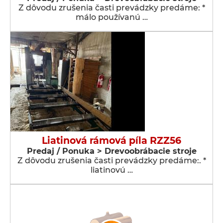
Z dôvodu zrušenia časti prevádzky predáme: *
málo používanú …
Liatinová rámová píla RZZ56
Predaj / Ponuka > Drevoobrábacie stroje
Z dôvodu zrušenia časti prevádzky predáme:. *
liatinovú …