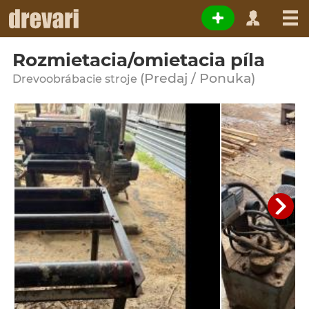
Rozmietacia/omietacia píla
(Predaj / Ponuka)
Drevoobrábacie stroje