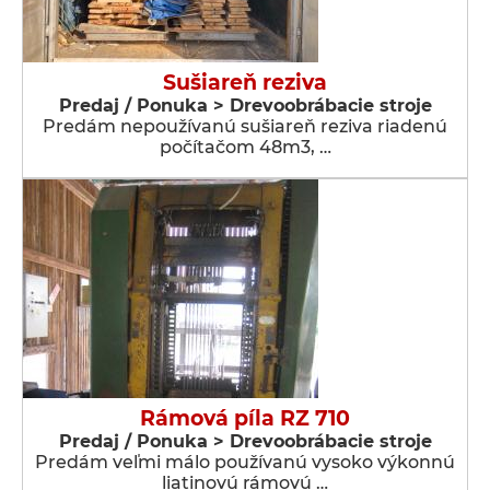
Sušiareň reziva
Predaj / Ponuka > Drevoobrábacie stroje
Predám nepoužívanú sušiareň reziva riadenú
počítačom 48m3, …
Rámová píla RZ 710
Predaj / Ponuka > Drevoobrábacie stroje
Predám veľmi málo používanú vysoko výkonnú
liatinovú rámovú …