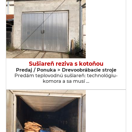
Sušiareň reziva s kotoňou
Predaj / Ponuka > Drevoobrábacie stroje
Predám teplovodnú sušiareň: technológiu-
komora a sa musí …