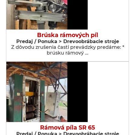
Brúska rámových píl
Predaj / Ponuka > Drevoobrábacie stroje
Z dôvodu zrušenia časti prevádzky predáme: *
brúsku rámový …
Rámová píla SR 65
Predaj / Ponuka > Drevoobrábacie stroje