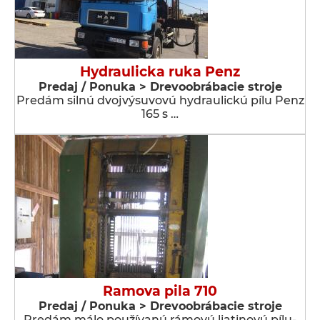
Hydraulicka ruka Penz
Predaj / Ponuka > Drevoobrábacie stroje
Predám silnú dvojvýsuvovú hydraulickú pílu Penz
165 s …
Ramova pila 710
Predaj / Ponuka > Drevoobrábacie stroje
Predám málo používanú rámovú liatinovú pílu-