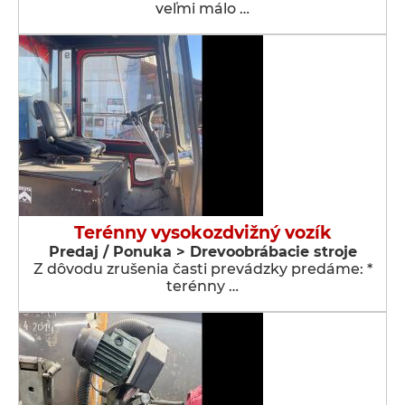
veľmi málo …
Terénny vysokozdvižný vozík
Predaj / Ponuka > Drevoobrábacie stroje
Z dôvodu zrušenia časti prevádzky predáme: *
terénny …