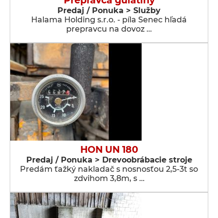
Prepravca guľatiny
Predaj / Ponuka > Služby
Halama Holding s.r.o. - píla Senec hľadá
prepravcu na dovoz …
HON UN 180
Predaj / Ponuka > Drevoobrábacie stroje
Predám ťažký nakladač s nosnosťou 2,5-3t so
zdvihom 3,8m, s …