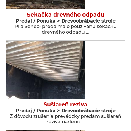
Sekačka drevného odpadu
Predaj / Ponuka > Drevoobrábacie stroje
Píla Senec- predá málo používanú sekačku
drevného odpadu …
Sušiareň reziva
Predaj / Ponuka > Drevoobrábacie stroje
Z dôvodu zrušenia prevádzky predám sušiareň
reziva riadenú …