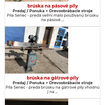
brúska na pásové píly
Predaj / Ponuka > Drevoobrábacie stroje
Píla Senec - predá veľmi málo používanú brúsku
na pásové …
brúska na gátrové píly
Predaj / Ponuka > Drevoobrábacie stroje
Píla Senec - predá brúsku na gátrové píly vhodnú
j na …