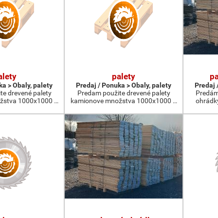
alety
palety
pa
ka > Obaly, palety
Predaj / Ponuka > Obaly, palety
Predaj 
te drevené palety
Predam použite drevené palety
Predám 
žstva 1000x1000 …
kamionove množstva 1000x1000 …
ohrádk