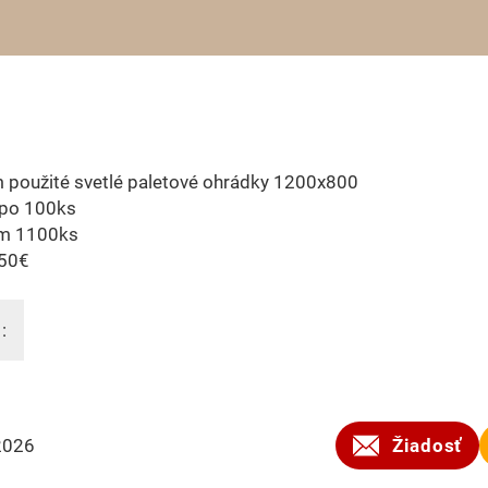
 použité svetlé paletové ohrádky 1200x800
 po 100ks
m 1100ks
,50€
:
2026
Žiadosť