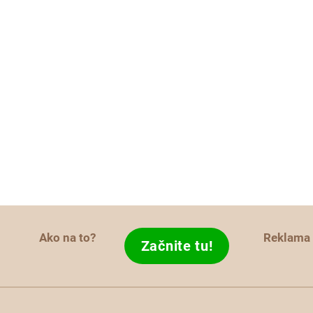
Ako na to?
Reklama
Začnite tu!