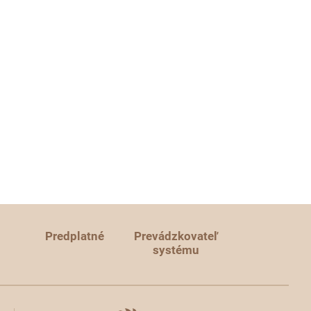
Predplatné
Prevádzkovateľ
systému