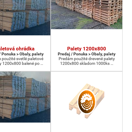
letová ohrádka
Palety 1200x800
/ Ponuka > Obaly, palety
Predaj / Ponuka > Obaly, palety
použité svetlé paletové
Predám použité drevené palety
y 1200x800 balené po …
1200x800 skladom 1000ks …