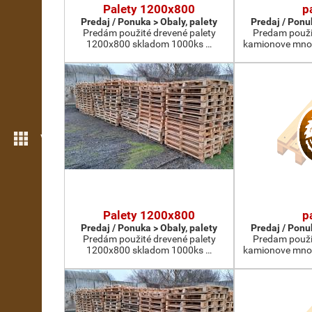
Palety 1200x800
p
Predaj / Ponuka > Obaly, palety
Predaj / Ponu
Predám použité drevené palety
Predam použi
1200x800 skladom 1000ks …
kamionove mno
Viac možností
Palety 1200x800
p
Predaj / Ponuka > Obaly, palety
Predaj / Ponu
Predám použité drevené palety
Predam použi
1200x800 skladom 1000ks …
kamionove mno