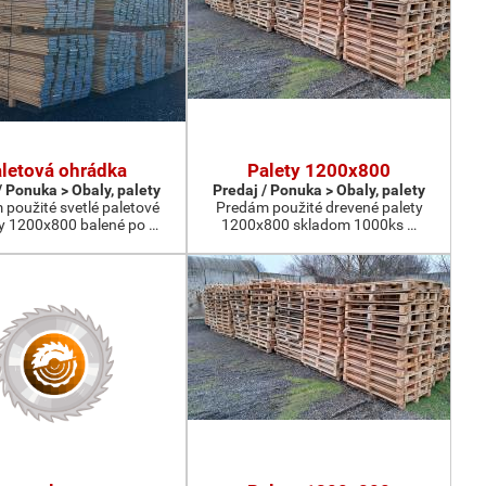
letová ohrádka
Palety 1200x800
/ Ponuka > Obaly, palety
Predaj / Ponuka > Obaly, palety
použité svetlé paletové
Predám použité drevené palety
y 1200x800 balené po …
1200x800 skladom 1000ks …