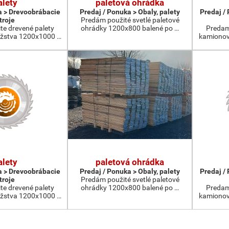
alety
paletová ohrádka
a > Drevoobrábacie
Predaj / Ponuka > Obaly, palety
Predaj /
troje
Predám použité svetlé paletové
te drevené palety
ohrádky 1200x800 balené po …
Predam
žstva 1200x1000 …
kamionov
alety
paletová ohrádka
a > Drevoobrábacie
Predaj / Ponuka > Obaly, palety
Predaj /
troje
Predám použité svetlé paletové
te drevené palety
ohrádky 1200x800 balené po …
Predam
žstva 1200x1000 …
kamionov