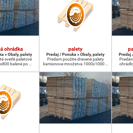
vá ohrádka
palety
pa
ka > Obaly, palety
Predaj / Ponuka > Obaly, palety
Predaj 
é svetlé paletové
Predam použite drevené palety
Predám 
x800 balené po …
kamionove množstva 1000x1000 …
ohrádk