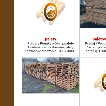
palety
paleto
Predaj / Ponuka > Obaly, palety
Predaj / Ponu
Predam použite drevené palety
Predám použit
kamionove množstva 1000x1000 …
ohrádky 1200