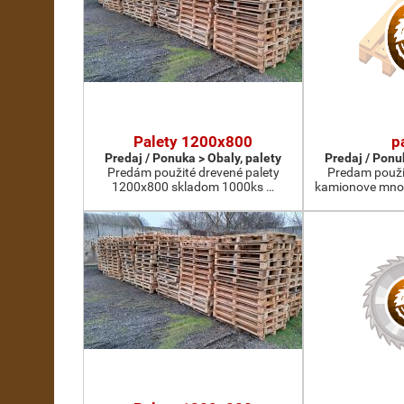
Palety 1200x800
p
Predaj / Ponuka > Obaly, palety
Predaj / Ponu
Predám použité drevené palety
Predam použi
1200x800 skladom 1000ks …
kamionove mno