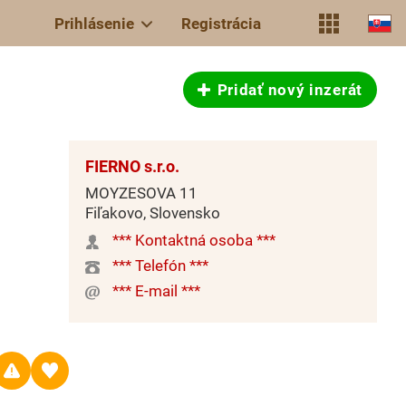
Prihlásenie
Registrácia
Pridať nový inzerát
FIERNO s.r.o.
MOYZESOVA 11
Fiľakovo, Slovensko
*** Kontaktná osoba ***
*** Telefón ***
*** E-mail ***