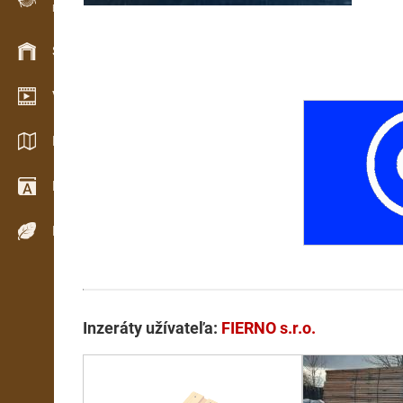
Evidencia dreva v teréne
Skladové hospodárstvo
Video showroom
Katalógy / Brožúry
Drevársky slovník
Dreviny
Inzeráty užívateľa:
FIERNO s.r.o.