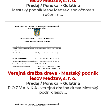
lesov Medzev, s. r. o.
Predaj / Ponuka > Guľatina
Mestský podnik lesov Medzev, spoločnosť s
ručením …
Verejná dražba dreva - Mestský podnik
lesov Medzev, s. r. o.
Predaj / Ponuka > Guľatina
P O Z V Á N K A - verejná dražba dreva Mestský
podnik lesov …