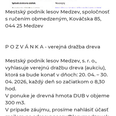
Mestský podnik lesov Medzev, spoločnosť
s ručením obmedzeným, Kováčska 85,
044 25 Medzev
P O Z V Á N K A - verejná dražba dreva
Mestský podnik lesov Medzev, s. r. o.,
vyhlasuje verejnú dražbu dreva (aukciu),
ktorá sa bude konať v dňoch: 20. 04. – 30.
04. 2026, každý deň so začiatkom o 8,30
hod.
V ponuke je drevná hmota DUB v objeme
300 m3.
V prípade záujmu, prosíme nahlásiť účasť