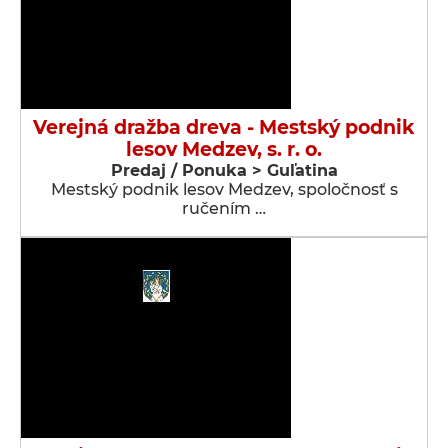
Verejná dražba dreva - Mestský podnik
lesov Medzev, s. r. o.
Predaj / Ponuka > Guľatina
Mestský podnik lesov Medzev, spoločnosť s
ručením …