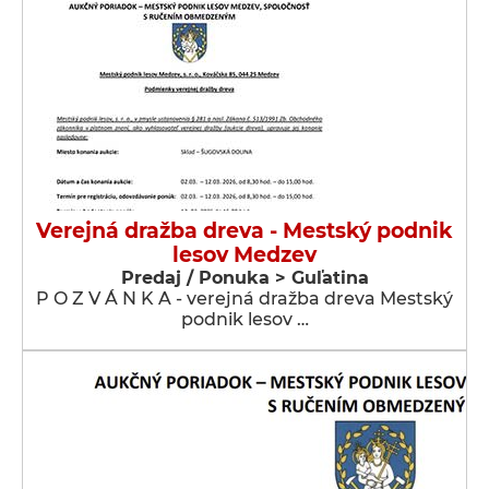
Verejná dražba dreva - Mestský podnik
lesov Medzev
Predaj / Ponuka > Guľatina
P O Z V Á N K A - verejná dražba dreva Mestský
podnik lesov …