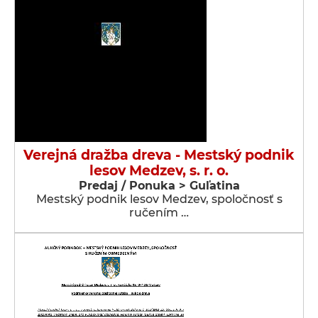
Verejná dražba dreva - Mestský podnik
lesov Medzev, s. r. o.
Predaj / Ponuka > Guľatina
Mestský podnik lesov Medzev, spoločnosť s
ručením …