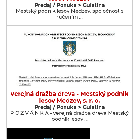
Predaj / Ponuka > Guľatina
Mestský podnik lesov Medzev, spoločnosť s
ručením …
Verejná dražba dreva - Mestský podnik
lesov Medzev, s. r. o.
Predaj / Ponuka > Guľatina
P O Z V Á N K A - verejná dražba dreva Mestský
podnik lesov …