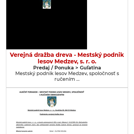
Verejná dražba dreva - Mestský podnik
lesov Medzev, s. r. o.
Predaj / Ponuka > Guľatina
Mestský podnik lesov Medzev, spoločnosť s
ručením …