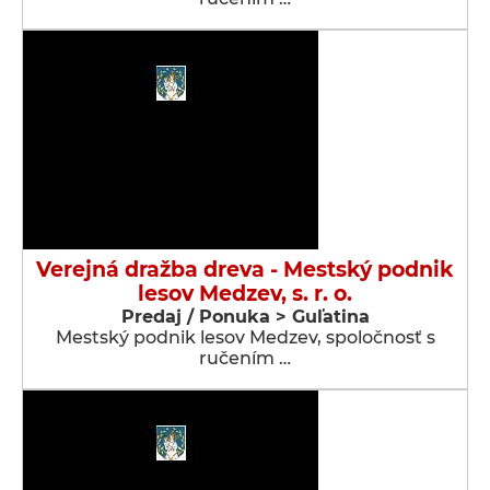
Verejná dražba dreva - Mestský podnik
lesov Medzev, s. r. o.
Predaj / Ponuka > Guľatina
Mestský podnik lesov Medzev, spoločnosť s
ručením …