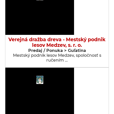
Verejná dražba dreva - Mestský podnik
lesov Medzev, s. r. o.
Predaj / Ponuka > Guľatina
Mestský podnik lesov Medzev, spoločnosť s
ručením …