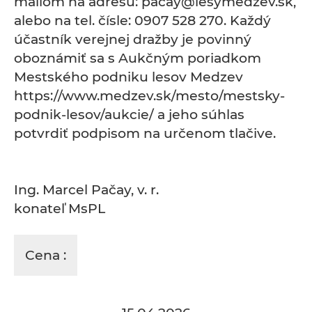
mailom na adresu: pacay@lesymedzev.sk,
alebo na tel. čísle: 0907 528 270. Každý
účastník verejnej dražby je povinný
oboznámiť sa s Aukčným poriadkom
Mestského podniku lesov Medzev
https://www.medzev.sk/mesto/mestsky-
podnik-lesov/aukcie/ a jeho súhlas
potvrdiť podpisom na určenom tlačive.
Ing. Marcel Pačay, v. r.
konateľ MsPL
Cena :