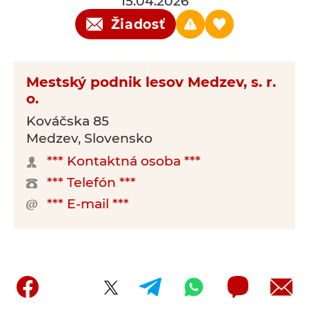
15.04.2026
Žiadosť
Mestský podnik lesov Medzev, s. r.
o.
Kováčska 85
Medzev, Slovensko
*** Kontaktná osoba ***
*** Telefón ***
*** E-mail ***