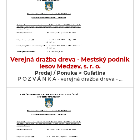
Verejná dražba dreva - Mestský podnik
lesov Medzev, s. r. o.
Predaj / Ponuka > Guľatina
P O Z V Á N K A - verejná dražba dreva - …