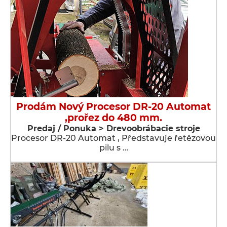
Prodám Nový Procesor DR-20 Automat
,prořez do 480 mm.
Predaj / Ponuka > Drevoobrábacie stroje
Procesor DR-20 Automat , Představuje řetězovou
pilu s …