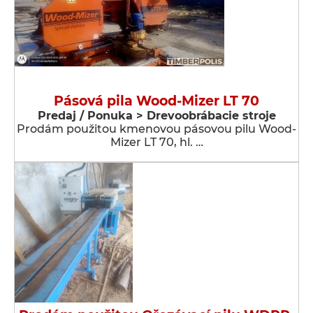
Pásová pila Wood-Mizer LT 70
Predaj / Ponuka > Drevoobrábacie stroje
Prodám použitou kmenovou pásovou pilu Wood-
Mizer LT 70, hl. …