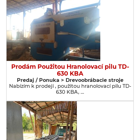
Prodám Použitou Hranolovací pilu TD-
630 KBA
Predaj / Ponuka > Drevoobrábacie stroje
Nabízím k prodeji , použitou hranolovací pilu TD-
630 KBA, …