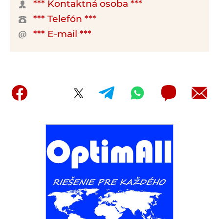
*** Kontaktná osoba ***
*** Telefón ***
*** E-mail ***