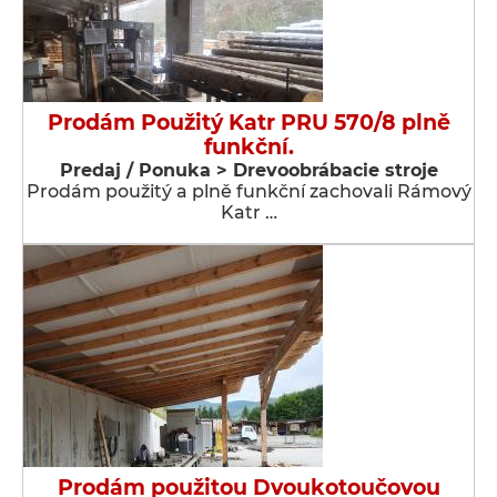
Prodám Použitý Katr PRU 570/8 plně
funkční.
Predaj / Ponuka > Drevoobrábacie stroje
Prodám použitý a plně funkční zachovali Rámový
Katr …
Prodám použitou Dvoukotoučovou