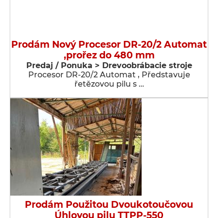
Prodám Nový Procesor DR-20/2 Automat
,prořez do 480 mm
Predaj / Ponuka > Drevoobrábacie stroje
Procesor DR-20/2 Automat , Představuje
řetězovou pilu s …
Prodám Použitou Dvoukotoučovou
Úhlovou pilu TTPP-550