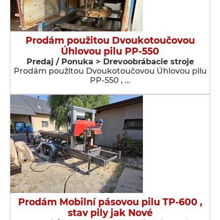
Prodám použitou Dvoukotoučovou
Úhlovou pilu PP-550
Predaj / Ponuka > Drevoobrábacie stroje
Prodám použitou Dvoukotoučovou Úhlovou pilu
PP-550 , …
Prodám Mobilní pásovou pilu TP-600 ,
stav pily jak Nové