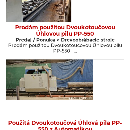
Prodám použitou Dvoukotoučovou
Úhlovou pilu PP-550
Predaj / Ponuka > Drevoobrábacie stroje
Prodám použitou Dvoukotoučovou Úhlovou pilu
PP-550 , …
Použitá Dvoukotoučová Úhlová pila PP-
550 z Automatikou