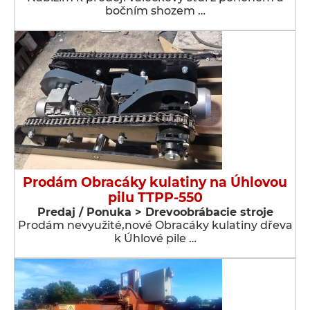
bočním shozem …
Prodám Obracáky kulatiny na Úhlovou
pilu TTPP-550
Predaj / Ponuka > Drevoobrábacie stroje
Prodám nevyužité,nové Obracáky kulatiny dřeva
k Úhlové pile …