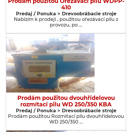
Prodám použitou Ořezávací pilu WDPP-
410
Predaj / Ponuka > Drevoobrábacie stroje
Nabízím k prodeji , použitou ořezávací pilu z
provozu, po …
Prodám použitou dvouhřídelovou
rozmítací pilu WD 250/350 KBA
Predaj / Ponuka > Drevoobrábacie stroje
Prodám použitou Rozmítací pilu dvouhřídelovou
WD 250/350 …