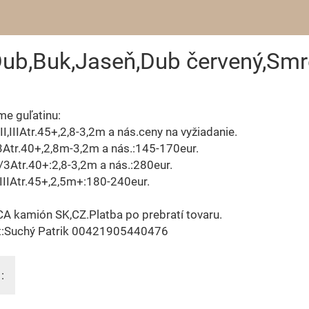
 Dub,Buk,Jaseň,Dub červený,Sm
e guľatinu:
/II,IIIAtr.45+,2,8-3,2m a nás.ceny na vyžiadanie.
3Atr.40+,2,8m-3,2m a nás.:145-170eur.
r./3Atr.40+:2,8-3,2m a nás.:280eur.
IIIAtr.45+,2,5m+:180-240eur.
A kamión SK,CZ.Platba po prebratí tovaru.
t:Suchý Patrik 00421905440476
: