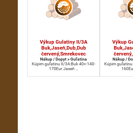
Výkup Gulatiny II/3A
Výkup Gu
Buk,Jaseň,Dub,Dub
Buk,Jas
červený,Smrekovec
červený
Nákup / Dopyt > Guľatina
Nákup / Do
Kúpim guľatinu II/3A:Buk 40+:140-
Kúpim guľatinu
170Eur Jaseň …
160Eu