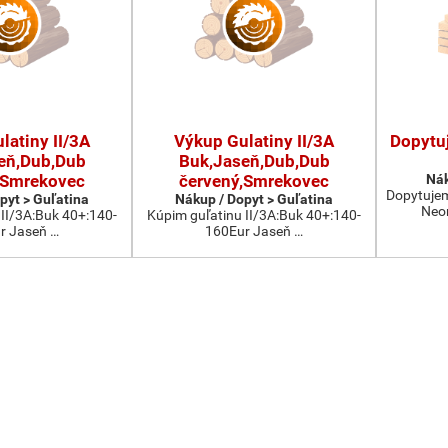
latiny II/3A
Výkup Gulatiny II/3A
Dopytu
eň,Dub,Dub
Buk,Jaseň,Dub,Dub
,Smrekovec
červený,Smrekovec
Nák
Dopytujeme
pyt > Guľatina
Nákup / Dopyt > Guľatina
Neom
 II/3A:Buk 40+:140-
Kúpim guľatinu II/3A:Buk 40+:140-
r Jaseň …
160Eur Jaseň …