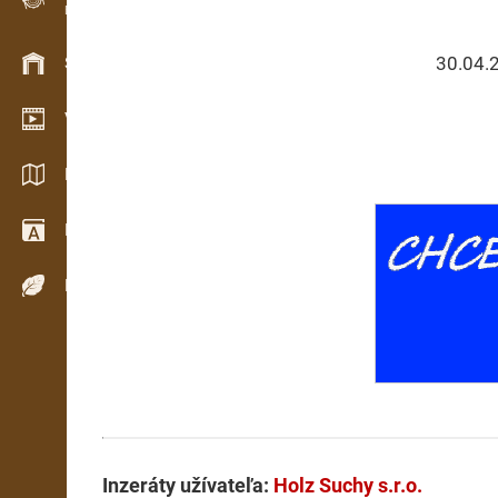
Evidencia dreva v teréne
30.04.
Skladové hospodárstvo
Video showroom
Katalógy / Brožúry
Drevársky slovník
Dreviny
Inzeráty užívateľa:
Holz Suchy s.r.o.