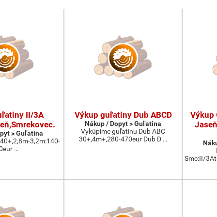
ľatiny II/3A
Výkup guľatiny Dub ABCD
Výkup G
eň,Smrekovec.
Nákup / Dopyt > Guľatina
Jaseň
Vykúpime guľatinu Dub ABC
pyt > Guľatina
30+,4m+,280-470eur Dub D …
:40+,2,8m-3,2m:140-
Náku
0eur …
Smc:II/3At