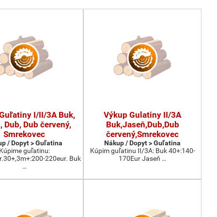
uľatiny I/II/3A Buk,
Výkup Gulatiny II/3A
, Dub, Dub červený,
Buk,Jaseň,Dub,Dub
Smrekovec
červený,Smrekovec
p / Dopyt > Guľatina
Nákup / Dopyt > Guľatina
Kúpime guľatinu:
Kúpim guľatinu II/3A: Buk 40+:140-
r.30+,3m+:200-220eur. Buk
170Eur Jaseň …
…