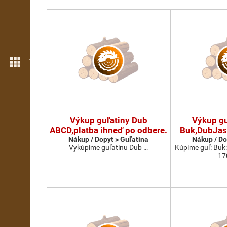
Viac možností
Výkup guľatiny Dub
Výkup gu
ABCD,platba ihneď po odbere.
Buk,DubJas
Nákup / Dopyt > Guľatina
Nákup / Do
Vykúpime guľatinu Dub …
Kúpime guľ: Buk
17