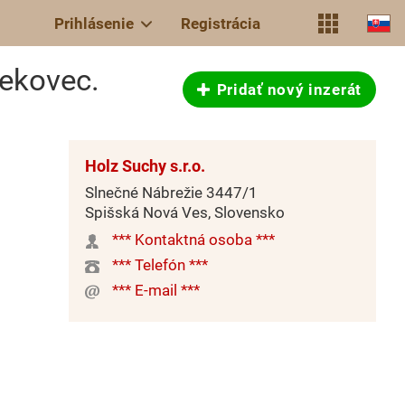
Prihlásenie
Registrácia
rekovec.
Pridať nový inzerát
Holz Suchy s.r.o.
Slnečné Nábrežie 3447/1
Spišská Nová Ves, Slovensko
*** Kontaktná osoba ***
*** Telefón ***
*** E-mail ***