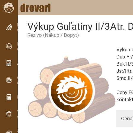
Výkup Guľatiny II/3Atr.
Inzercia
Riadková inzercia
Rezivo
(Nákup / Dopyt)
Inzercia
Vykúpim
Medzinárodná inzercia
Dub F,I
Aktuality / Články
Buk II/
Js:/IIt
OPTI-TIMB
Smc:II/
Porezové schémy
Ceny FC
Drevárske kalkulačky
kontak
WoodProfi
Objem dreva s AI
Cena 
Záznamník