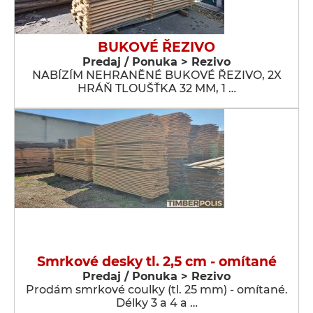
BUKOVÉ ŘEZIVO
Predaj / Ponuka > Rezivo
NABÍZÍM NEHRANĚNÉ BUKOVÉ ŘEZIVO, 2X
HRÁŇ TLOUŠŤKA 32 MM, 1 …
Smrkové desky tl. 2,5 cm - omítané
Predaj / Ponuka > Rezivo
Prodám smrkové coulky (tl. 25 mm) - omítané.
Délky 3 a 4 a …