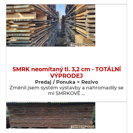
SMRK neomítaný tl. 3,2 cm - TOTÁLNÍ
VÝPRODEJ
Predaj / Ponuka > Rezivo
Změnil jsem systém výstavby a nahromadily se
mi SMRKOVÉ …