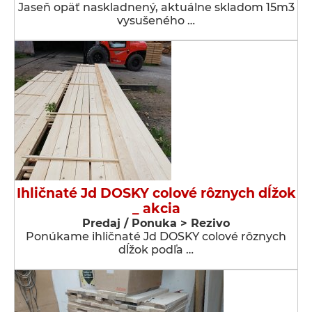
Jaseň opäť naskladnený, aktuálne skladom 15m3
vysušeného …
Ihličnaté Jd DOSKY colové rôznych dĺžok
_ akcia
Predaj / Ponuka > Rezivo
Ponúkame ihličnaté Jd DOSKY colové rôznych
dĺžok podľa …