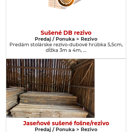
Sušené DB rezivo
Predaj / Ponuka > Rezivo
Predám stolárske rezivo-dubové hrúbka 5,5cm,
dĺžka 3m a 4m, …
Jaseňové sušené fošne/rezivo
Predaj / Ponuka > Rezivo